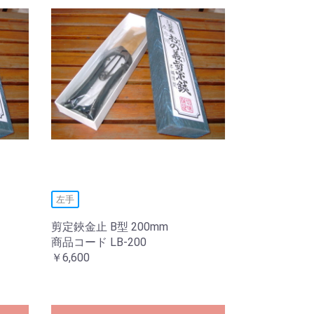
左手
剪定鋏金止 B型 200mm
商品コード LB-200
￥6,600