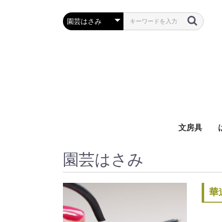
文房具
万年筆・筆
ボールペン
鉛筆・シャ
定規・コン
彫刻刀・小刀
事務用品
園芸はさみ
華