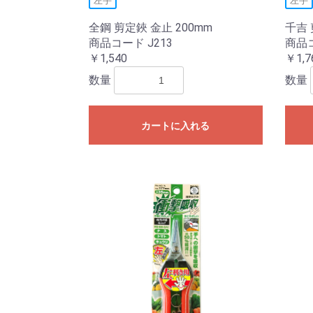
左手
左手
全鋼 剪定鋏 金止 200mm
千吉
商品コード J213
商品コ
￥1,540
￥1,7
数量
数量
カートに入れる