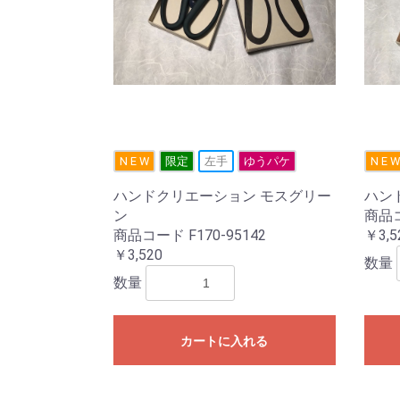
N E W
限定
左手
ゆうパケ
N E W
ハンドクリエーション モスグリー
ハン
ン
商品コ
商品コード F170-95142
￥3,5
￥3,520
数量
数量
カートに入れる