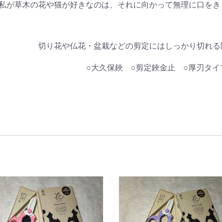
 私が草木の花や猫が好きなのは、それに向かって無理に口をき
切り花や仏花・盆栽などの剪定にはしっかり切れる
○大久保鋏 ○剪定鋏金止 ○厚刃タイ