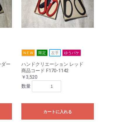
N E W
限定
左手
ゆうパケ
ンダー
ハンドクリエーション レッド
商品コード F170-1142
￥3,520
数量
カートに入れる