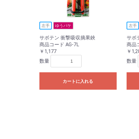
左手
ゆうパケ
左手
サボテン 衝撃吸収摘果鋏
サボ
商品コード AG-7L
商品コ
￥1,177
￥1,2
数量
数量
カートに入れる