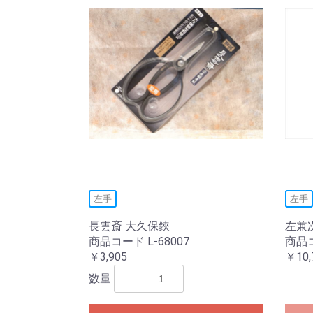
左手
左手
長雲斎 大久保鋏
左兼
商品コード L-68007
商品コ
￥3,905
￥10,
数量