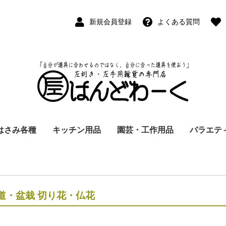
新規会員登録
よくある質問
はさみ各種
キッチン用品
園芸・工作用品
バラエテ
ペン
ープペン
パス
(切出刀)
学習はさみ
事務はさみ
和裁・洋裁はさみ
美容はさみ
その他・専門はさみ
洋・和包丁
横手・後手急須
レードル
調理用具
テーブル小物
草取鎌
園芸はさみ
メジャー・曲尺
カッター
工作用具・その他
Wallet(
時計
デジタル
バラエテ
ファッシ
京扇子
書籍
道・盆栽 切り花・仏花