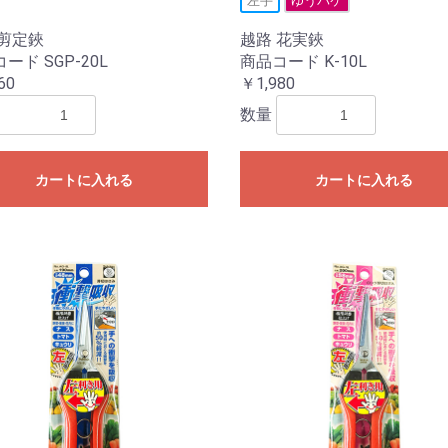
左手
ゆうパケ
 剪定鋏
越路 花実鋏
ード SGP-20L
商品コード K-10L
60
￥1,980
数量
カートに入れる
カートに入れる