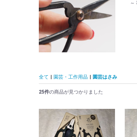
～
全て
|
園芸・工作用品
|
園芸はさみ
25件
の商品が見つかりました