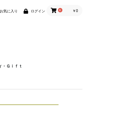
0
￥0
お気に入り
ログイン
ィ・Ｇｉｆｔ
財布)
小物
ィグッズ
ョン小物