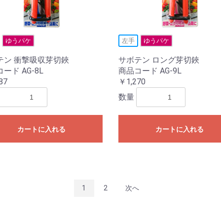
ゆうパケ
左手
ゆうパケ
テン 衝撃吸収芽切鋏
サボテン ロング芽切鋏
ード AG-8L
商品コード AG-9L
87
￥1,270
数量
カートに入れる
カートに入れる
1
2
次へ