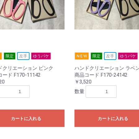
限定
左手
ゆうパケ
N E W
限定
左手
ゆうパケ
ドクリエーション ピンク
ハンドクリエーション ラベ
ード F170-11142
商品コード F170-24142
20
￥3,520
数量
カートに入れる
カートに入れる