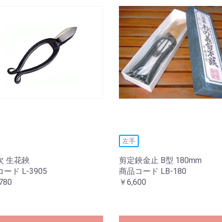
左手
次 生花鋏
剪定鋏金止 B型 180mm
ード L-3905
商品コード LB-180
780
￥6,600