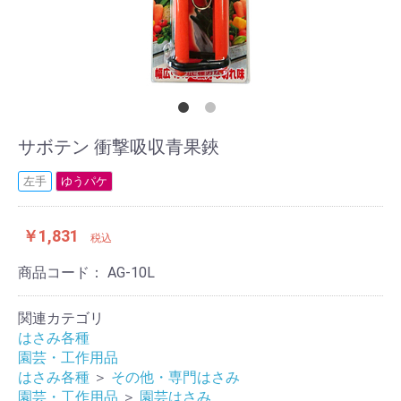
サボテン 衝撃吸収青果鋏
左手
ゆうパケ
￥1,831
税込
商品コード：
AG-10L
関連カテゴリ
はさみ各種
園芸・工作用品
はさみ各種
＞
その他・専門はさみ
園芸・工作用品
＞
園芸はさみ