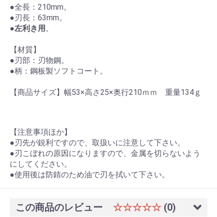
●全長：210mm。
●刃長：63mm。
●
左利き用
。
【材質】
●刃部：刃物鋼。
●柄：鋼板製ソフトコート。
【商品サイズ】幅53×高さ25×奥行210ｍｍ 重量134ｇ
【注意事項ほか】
●刃先が鋭利ですので、取扱いに注意して下さい。
●刃こぼれの原因になりますので、金属を切らないよう
にしてください。
●使用後は防錆のため油で刃を拭いて下さい。
この商品のレビュー
☆☆☆☆☆
(0)