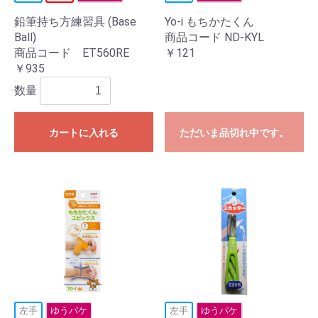
鉛筆持ち方練習具 (Base
Yo-i もちかたくん
Ball)
商品コード ND-KYL
商品コード ET560RE
￥121
￥935
数量
カートに入れる
ただいま品切れ中です。
左手
ゆうパケ
左手
ゆうパケ