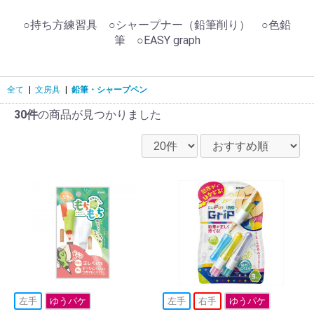
○持ち方練習具 ○シャープナー（鉛筆削り） ○色鉛
筆 ○EASY graph
全て
|
文房具
|
鉛筆・シャープペン
30件
の商品が見つかりました
左手
ゆうパケ
左手
右手
ゆうパケ