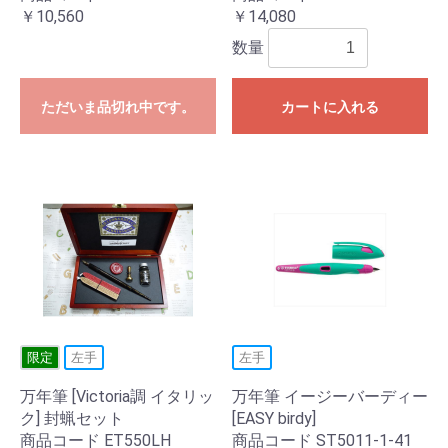
￥10,560
￥14,080
数量
ただいま品切れ中です。
カートに入れる
限定
左手
左手
万年筆 [Victoria調 イタリッ
万年筆 イージーバーディー
ク] 封蝋セット
[EASY birdy]
商品コード ET550LH
商品コード ST5011-1-41