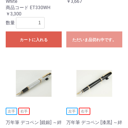
White
￥3,667
商品コード ET330WH
￥3,300
数量
カートに入れる
ただいま品切れ中です。
左手
右手
左手
右手
万年筆 デコペン [鏡銀] ～絆
万年筆 デコペン [漆黒] ～絆