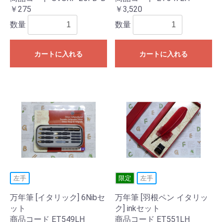
￥275
￥3,520
数量
数量
カートに入れる
カートに入れる
左手
限定
左手
万年筆 [イタリック] 6Nibセ
万年筆 [羽根ペン イタリッ
ット
ク] inkセット
商品コード ET549LH
商品コード ET551LH