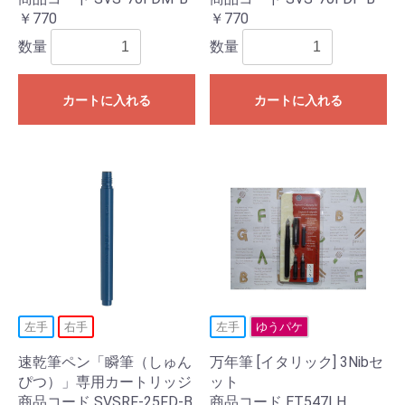
￥770
￥770
数量
数量
カートに入れる
カートに入れる
左手
右手
左手
ゆうパケ
速乾筆ペン「瞬筆（しゅん
万年筆 [イタリック] 3Nibセ
ぴつ）」専用カートリッジ
ット
商品コード SVSRF-25FD-B
商品コード ET547LH