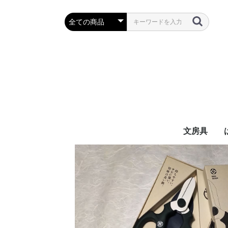
文房具
万年筆・筆
ボールペン
鉛筆・シャ
定規・コン
彫刻刀・小刀
事務用品