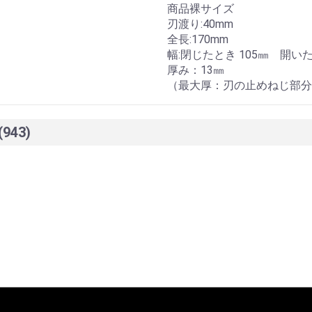
商品裸サイズ
刃渡り:40mm
全長:170mm
幅:閉じたとき 105㎜ 開いた
厚み：13㎜
（最大厚：刃の止めねじ部分 
(943)