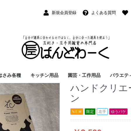
新規会員登録
よくある質問
はさみ各種
キッチン用品
園芸・工作用品
バラエテ
ハンドクリエ
ペン
ープペン
パス
(切出刀)
学習はさみ
事務はさみ
和裁・洋裁はさみ
美容はさみ
その他・専門はさみ
洋・和包丁
横手・後手急須
レードル
調理用具
テーブル小物
草取鎌
園芸はさみ
メジャー・曲尺
カッター
工作用具・その他
Wallet(
時計
デジタル
バラエテ
ファッシ
京扇子
書籍
ン
N E W
限定
左手
ゆうパケ