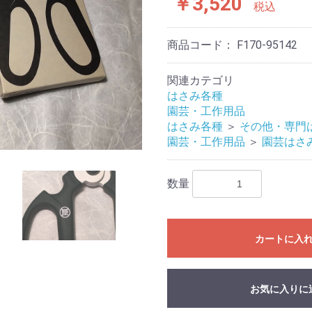
￥3,520
税込
商品コード：
F170-95142
関連カテゴリ
はさみ各種
園芸・工作用品
はさみ各種
＞
その他・専門
園芸・工作用品
＞
園芸はさ
数量
カートに入
お気に入りに