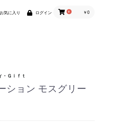
0
￥0
お気に入り
ログイン
ィ・Ｇｉｆｔ
ーション モスグリー
財布)
小物
ィグッズ
ョン小物