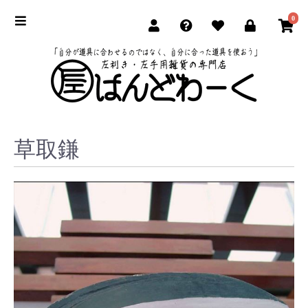
0
草取鎌