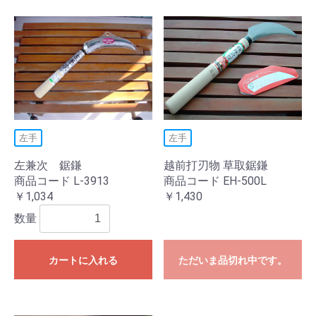
左手
左手
左兼次 鋸鎌
越前打刃物 草取鋸鎌
商品コード L-3913
商品コード EH-500L
￥1,034
￥1,430
数量
カートに入れる
ただいま品切れ中です。