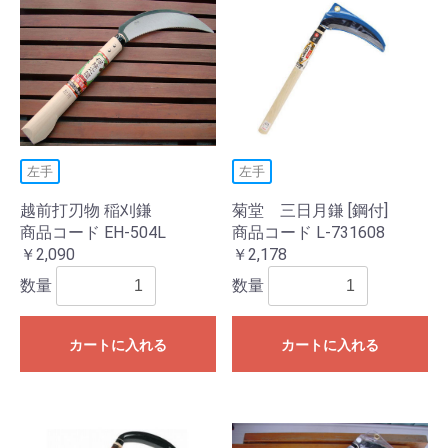
左手
左手
越前打刃物 稲刈鎌
菊堂 三日月鎌 [鋼付]
商品コード EH-504L
商品コード L-731608
￥2,090
￥2,178
数量
数量
カートに入れる
カートに入れる