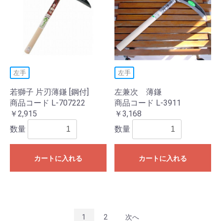
左手
左手
若獅子 片刃薄鎌 [鋼付]
左兼次 薄鎌
商品コード L-707222
商品コード L-3911
￥2,915
￥3,168
数量
数量
カートに入れる
カートに入れる
1
2
次へ