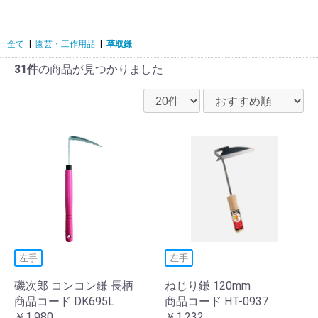
全て
|
園芸・工作用品
|
草取鎌
31件
の商品が見つかりました
左手
左手
磯次郎 コンコン鎌 長柄
ねじり鎌 120mm
商品コード DK695L
商品コード HT-0937
￥1,980
￥1,232