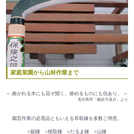
家庭菜園から山林作業まで
～ 曲がれる木にも花ぞ開く、僻めるものにも信あり。 ～
滝沢馬琴「椿説弓張月」より
園芸作業の必需品ともいえる草取鎌を多数ご用意。
○鋸鎌 ○穂取鎌 ○だるま鎌 ○山鎌