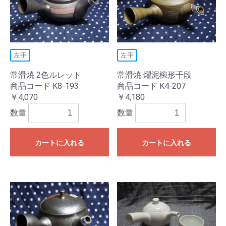
左手
左手
常滑焼 2色ルレット
常滑焼 燿泥椀形千段
商品コード K8-193
商品コード K4-207
￥4,070
￥4,180
数量
数量
カートに入れる
カートに入れる