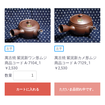
左手
左手
萬古焼 紫泥新ワン形ムジ
萬古焼 紫泥新カメ形ムジ
商品コード A-7104_1
商品コード A-7129_1
￥2,530
￥2,530
数量
カートに入れる
ただいま品切れ中です。