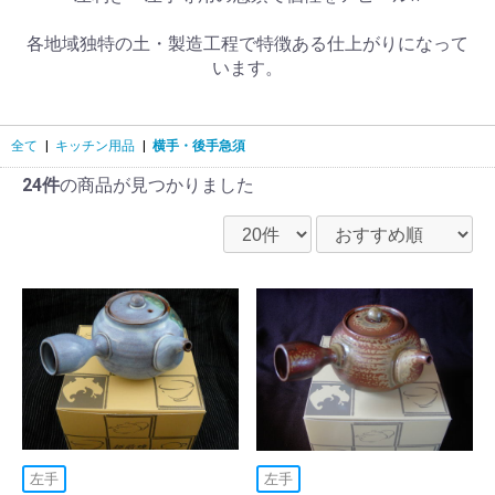
各地域独特の土・製造工程で特徴ある仕上がりになって
います。
全て
|
キッチン用品
|
横手・後手急須
24件
の商品が見つかりました
左手
左手