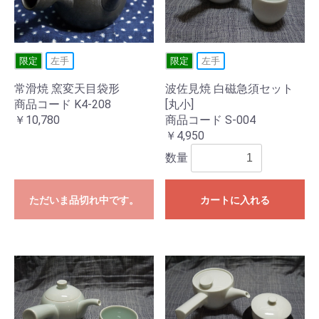
限定
左手
限定
左手
常滑焼 窯変天目袋形
波佐見焼 白磁急須セット
商品コード K4-208
[丸小]
￥10,780
商品コード S-004
￥4,950
数量
ただいま品切れ中です。
カートに入れる