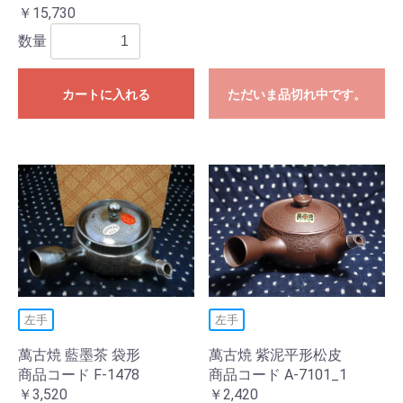
￥15,730
数量
カートに入れる
ただいま品切れ中です。
左手
左手
萬古焼 藍墨茶 袋形
萬古焼 紫泥平形松皮
商品コード F-1478
商品コード A-7101_1
￥3,520
￥2,420