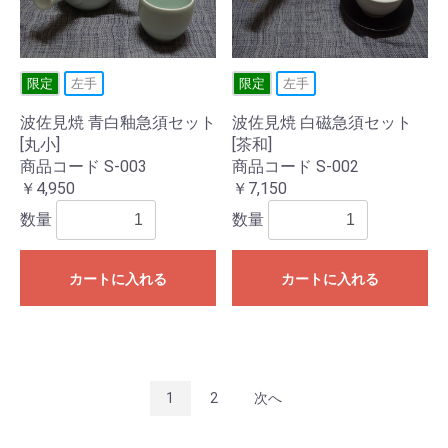
限定
左手
限定
左手
波佐見焼 青白釉急須セット
波佐見焼 白磁急須セット
[丸小]
[茶和]
商品コード S-003
商品コード S-002
￥4,950
￥7,150
数量
数量
カートに入れる
カートに入れる
1
2
次へ