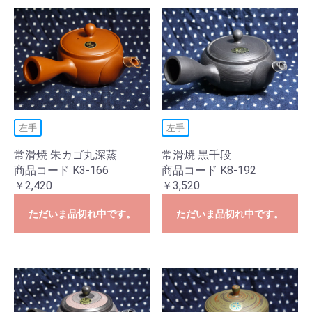
左手
左手
常滑焼 朱カゴ丸深蒸
常滑焼 黒千段
商品コード K3-166
商品コード K8-192
￥2,420
￥3,520
ただいま品切れ中です。
ただいま品切れ中です。