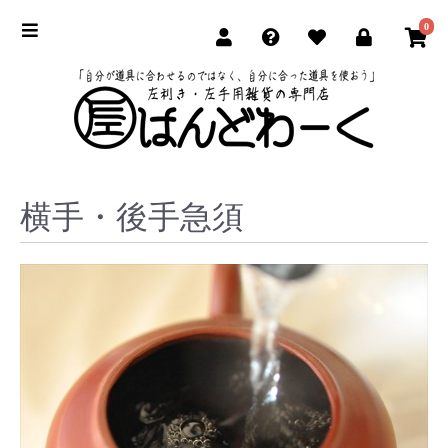
0
横手・後手急須