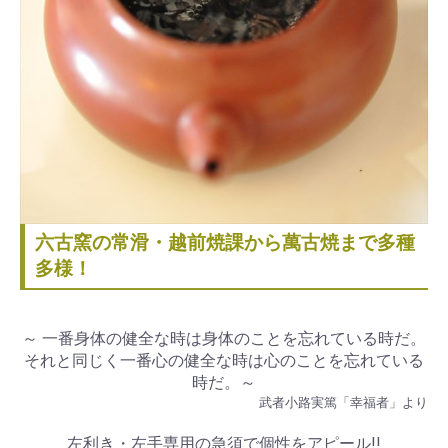
六古窯の常滑・越前焼課から萬古焼まで多種
多様！
～ 一番身体の健全な時は身体のことを忘れている時だ。
それと同じく一番心の健全な時は心のことを忘れている
時だ。～
武者小路実篤「幸福者」より
左利き・左手専用の急須で個性をアピール!!