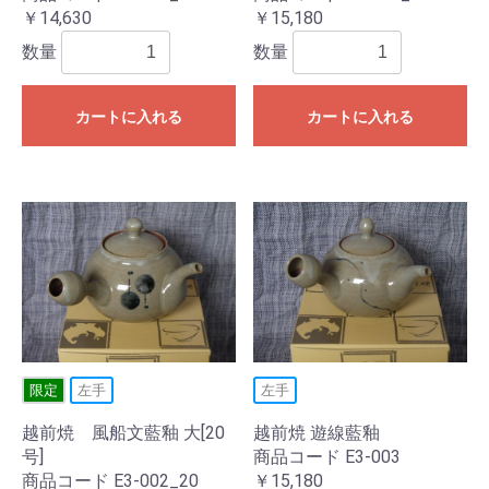
￥14,630
￥15,180
数量
数量
カートに入れる
カートに入れる
限定
左手
左手
越前焼 風船文藍釉 大[20
越前焼 遊線藍釉
号]
商品コード E3-003
商品コード E3-002_20
￥15,180