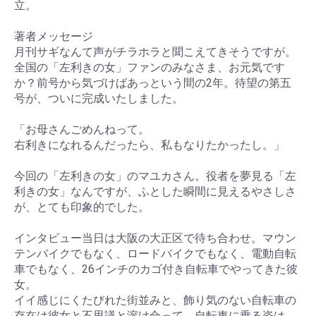
立。
著者メッセージ
月刊サギなんて声がチラホラと聞こえてきそうですが。
全国の「左利きの女」ファンのみなさま、お元気です
か？前号から気づけばあっという間の2年。待望の第五
号が、ついに完成いたしました。
「お母さんごめんねって。
右利きになれるんだったら、私もなりたかったし。」
今回の「左利きの女」のマユカさん。役者を夢見る「左
利きの女」なんですが、ふとした瞬間に見えるやさしさ
が、とても印象的でした。
インタビュー当日は大阪の大正区で待ち合わせ。マウン
テンバイクでもなく、ロードバイクでもなく、電動自転
車でもなく、26インチのカゴ付き自転車でやってきた彼
女。
イイ感じにくたびれた街並みと、飾り気のない自転車の
存在は彼女と不思議と溶け合って、自転車に乗る姿は、