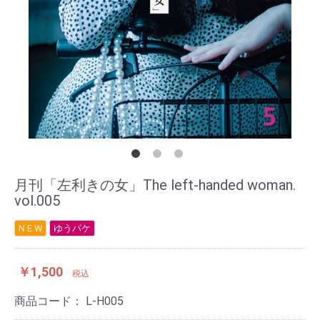
月刊「左利きの女」The left-handed woman.
vol.005
N E W
ゆうパケ
￥1,500
税込
商品コード：
L-H005