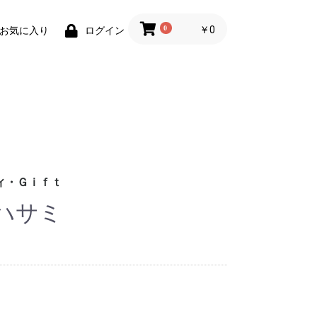
0
￥0
お気に入り
ログイン
ィ・Ｇｉｆｔ
ハサミ
財布)
小物
ィグッズ
ョン小物