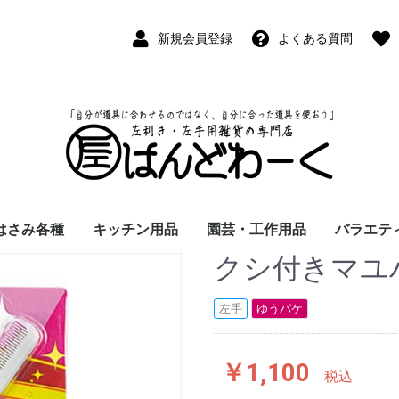
新規会員登録
よくある質問
はさみ各種
キッチン用品
園芸・工作用品
バラエテ
クシ付きマユ
ペン
ープペン
パス
(切出刀)
学習はさみ
事務はさみ
和裁・洋裁はさみ
美容はさみ
その他・専門はさみ
洋・和包丁
横手・後手急須
レードル
調理用具
テーブル小物
草取鎌
園芸はさみ
メジャー・曲尺
カッター
工作用具・その他
Wallet(
時計
デジタル
バラエテ
ファッシ
京扇子
書籍
左手
ゆうパケ
￥1,100
税込