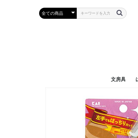
文房具
万年筆・筆
ボールペン
鉛筆・シャ
定規・コン
彫刻刀・小刀
事務用品