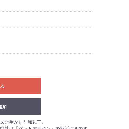
れる
追加
レスに生かした和包丁。
能性は「グッドデザイン」の折紙つきです。