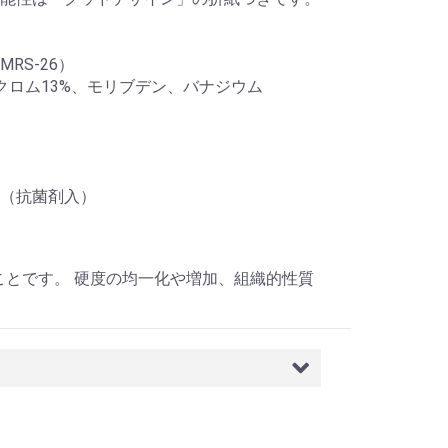
RS-26）
、クロム13%、モリブデン、バナジウム
（抗菌剤入）
ことです。 硬度の均一化や増加、組織的性質