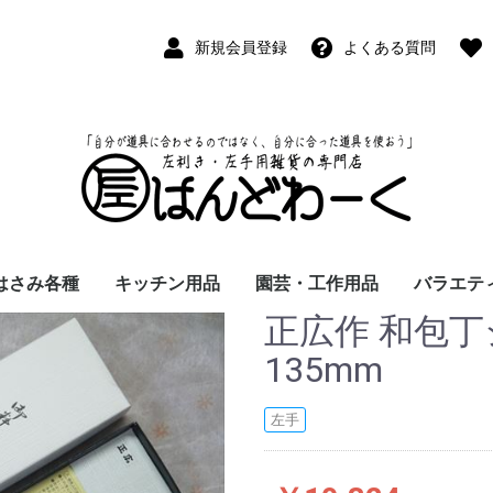
新規会員登録
よくある質問
はさみ各種
キッチン用品
園芸・工作用品
バラエテ
正広作 和包丁
ペン
ープペン
パス
(切出刀)
学習はさみ
事務はさみ
和裁・洋裁はさみ
美容はさみ
その他・専門はさみ
洋・和包丁
横手・後手急須
レードル
調理用具
テーブル小物
草取鎌
園芸はさみ
メジャー・曲尺
カッター
工作用具・その他
Wallet(
時計
デジタル
バラエテ
ファッシ
京扇子
書籍
135mm
左手