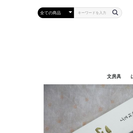
文房具
万年筆・筆
ボールペン
鉛筆・シャ
定規・コン
彫刻刀・小刀
事務用品