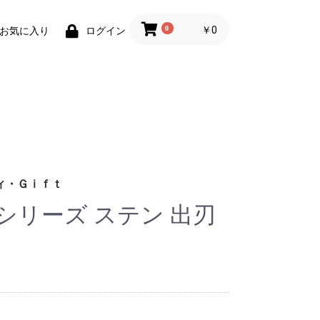
0
￥0
お気に入り
ログイン
ィ・Ｇｉｆｔ
シリーズ ステン 出刃
財布)
小物
ィグッズ
ョン小物