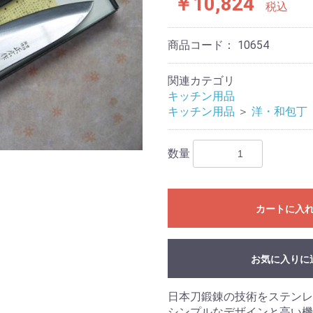
￥10,824
税込
商品コード：
10654
関連カテゴリ
キッチン用品
キッチン用品
＞
洋・和包丁
数量
カートに入
お気に入りに
日本刀鍛錬の技術をステン
シンプルなデザインと高い機