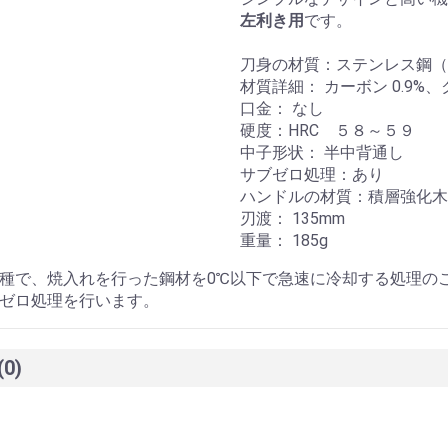
左利き用
です。
刀身の材質：ステンレス鋼（M
材質詳細： カーボン 0.9%
口金： なし
硬度：HRC ５８～５９
中子形状： 半中背通し
サブゼロ処理：あり
ハンドルの材質：積層強化木
刃渡： 135mm
重量： 185g
種で、焼入れを行った鋼材を0℃以下で急速に冷却する処理の
ゼロ処理を行います。
(0)