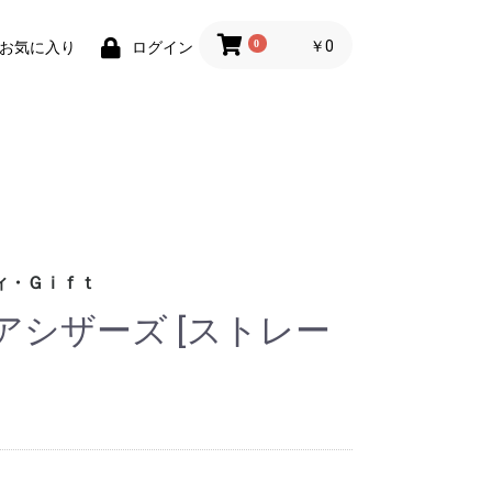
0
￥0
お気に入り
ログイン
ィ・Ｇｉｆｔ
アシザーズ [ストレー
財布)
小物
ィグッズ
ョン小物