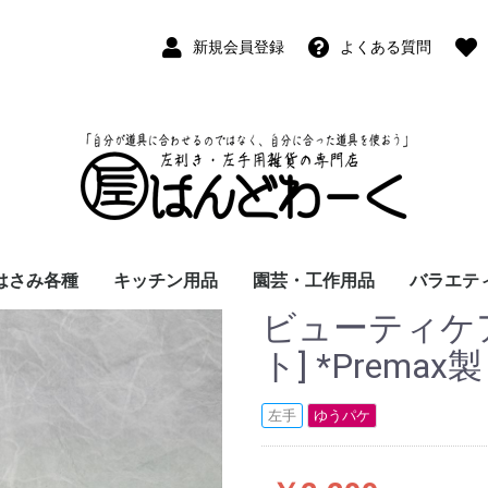
新規会員登録
よくある質問
はさみ各種
キッチン用品
園芸・工作用品
バラエテ
ビューティケ
ペン
ープペン
パス
(切出刀)
学習はさみ
事務はさみ
和裁・洋裁はさみ
美容はさみ
その他・専門はさみ
洋・和包丁
横手・後手急須
レードル
調理用具
テーブル小物
草取鎌
園芸はさみ
メジャー・曲尺
カッター
工作用具・その他
Wallet(
時計
デジタル
バラエテ
ファッシ
京扇子
書籍
ト] *Premax製
左手
ゆうパケ