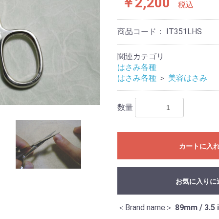
￥2,200
税込
商品コード：
IT351LHS
関連カテゴリ
はさみ各種
はさみ各種
＞
美容はさみ
数量
カートに入
お気に入りに
＜Brand name＞
89mm / 3.5 i