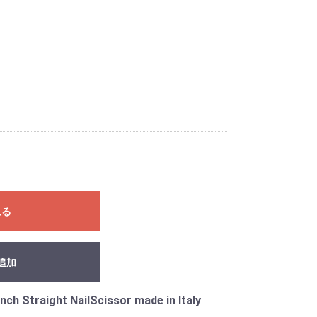
れる
追加
nch Straight NailScissor made in Italy