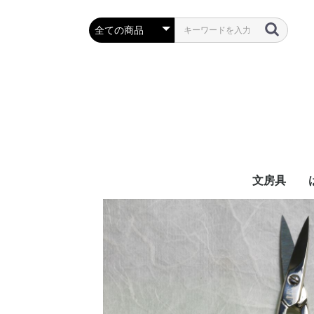
文房具
万年筆・筆
ボールペン
鉛筆・シャ
定規・コン
彫刻刀・小刀
事務用品