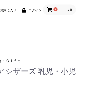
0
￥0
お気に入り
ログイン
ィ・Ｇｉｆｔ
アシザーズ 乳児・小児
財布)
小物
ィグッズ
ョン小物