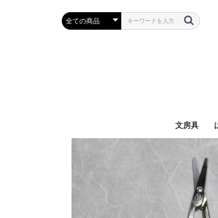
文房具
万年筆・筆
ボールペン
鉛筆・シャ
定規・コン
彫刻刀・小刀
事務用品