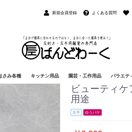
新規会員登録
よくある質問
はさみ各種
キッチン用品
園芸・工作用品
バラエテ
ビューティケ
ペン
ープペン
パス
(切出刀)
学習はさみ
事務はさみ
和裁・洋裁はさみ
美容はさみ
その他・専門はさみ
洋・和包丁
横手・後手急須
レードル
調理用具
テーブル小物
草取鎌
園芸はさみ
メジャー・曲尺
カッター
工作用具・その他
Wallet(
時計
デジタル
バラエテ
ファッシ
京扇子
書籍
用途
左手
ゆうパケ