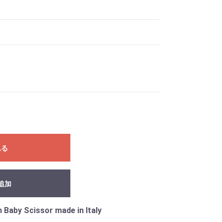
れる
追加
h Baby Scissor made in Italy