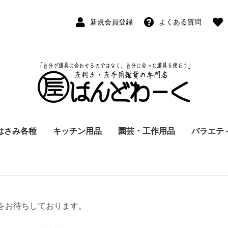
新規会員登録
よくある質問
はさみ各種
キッチン用品
園芸・工作用品
バラエテ
ペン
ープペン
パス
(切出刀)
学習はさみ
事務はさみ
和裁・洋裁はさみ
美容はさみ
その他・専門はさみ
洋・和包丁
横手・後手急須
レードル
調理用具
テーブル小物
草取鎌
園芸はさみ
メジャー・曲尺
カッター
工作用具・その他
Wallet(
時計
デジタル
バラエテ
ファッシ
京扇子
書籍
をお待ちしております。