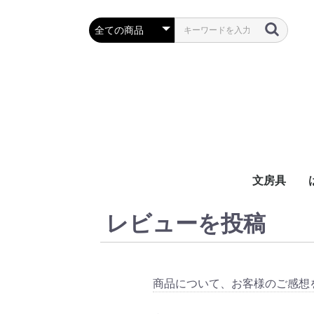
文房具
レビューを投稿
万年筆・筆
ボールペン
鉛筆・シャ
定規・コン
彫刻刀・小刀
事務用品
商品について、お客様のご感想