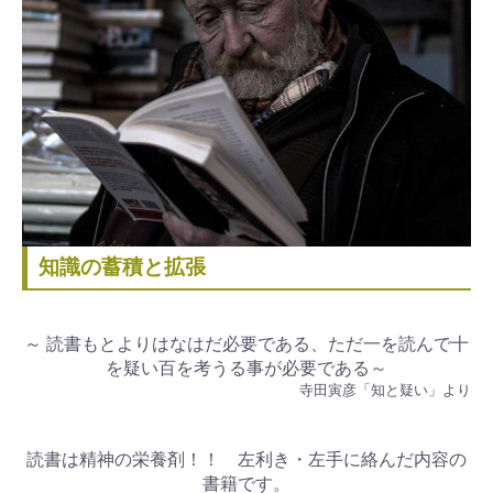
知識の蓄積と拡張
～ 読書もとよりはなはだ必要である、ただ一を読んで十
を疑い百を考うる事が必要である～
寺田寅彦「知と疑い」より
読書は精神の栄養剤！！ 左利き・左手に絡んだ内容の
書籍です。