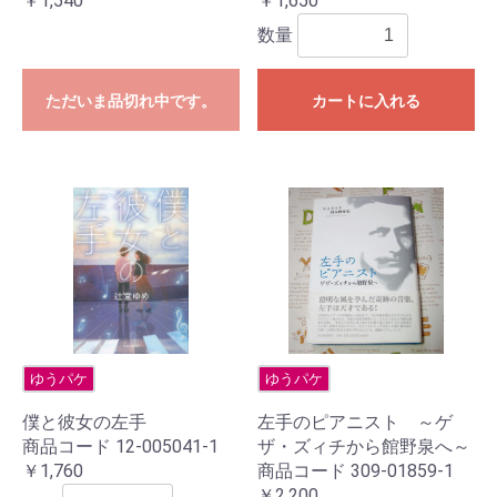
￥1,540
￥1,650
数量
ただいま品切れ中です。
カートに入れる
ゆうパケ
ゆうパケ
僕と彼女の左手
左手のピアニスト ～ゲ
商品コード 12-005041-1
ザ・ズィチから館野泉へ～
￥1,760
商品コード 309-01859-1
￥2,200