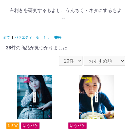
左利きを研究するもよし、うんちく・ネタにするもよ
し。
全て
|
バラエティ・Ｇｉｆｔ
|
書籍
38件
の商品が見つかりました
N E W
ゆうパケ
ゆうパケ