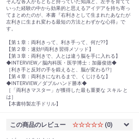
そんな各人がもともと持っていた知識と、左手を育てて
いった経験の中から効果的と思えるアイデアを持ち寄っ
てまとめたのが、本書『右利きとして生まれたあなたが
左利きに生まれ変わる最短の方法とわずかな心得』で
す。
【第１章：両利きって、利き手って、何だ??】
【第２章：速効!!両利き習得メソッド】
【第３章：両利きで、人とは違う脳を手に入れる】
◆INTERVIEW／脳内科医・医学博士：加藤俊徳◆
［利き手と反対の手を鍛えると、脳が変わる!?］
【第４章：両利きになれるまで、くじけるな】
◆INTERVIEW／ダブルハンド勝本◆
［「両利きマスター」が獲得した最も重要な スキル と
は］
【本書特製左手ドリル】
この商品のレビュー
☆☆☆☆☆
(0)