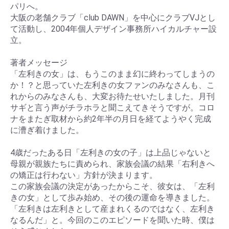
パリへ。
大阪の老舗クラブ「club DAWN」を中心にクラブVJとし
て活動し、2004年個人デザイン事務所ハイカルチャー設
立。
著者メッセージ
「左利きの女」は、もうこのまま幻に終わってしまうの
か！？と思っていた左利きの女ファンのみなさんも、こ
れからのみなさんも、大変お待たせいたしました。月刊
サギと言う声がチラホラと聞こえてきそうですが。コロ
ナをまたぎ取材から約2年半の月日を経てようやく完成
に漕ぎ着けました。
4歳だったある日「左利きの女の子」は上品じゃないと
母親が親族たちに責められ、家族会議の結果「右利きへ
の矯正は行わない」方針が決まります。
この家族会議の決定があったからこそ、彼女は、「左利
きの女」として歩み始め、その後の運命を導きました。
「左利きは左利きとして産まれくるのではなく、左利き
なるんだ」と。今回のこのエピソードを聞いた時、僕は