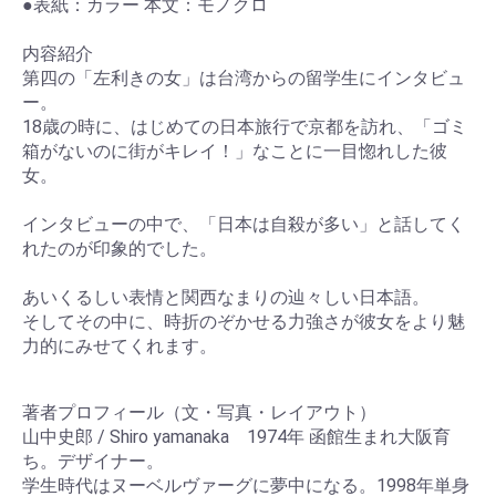
●表紙：カラー 本文：モノクロ
内容紹介
第四の「左利きの女」は台湾からの留学生にインタビュ
ー。
18歳の時に、はじめての日本旅行で京都を訪れ、「ゴミ
箱がないのに街がキレイ！」なことに一目惚れした彼
女。
インタビューの中で、「日本は自殺が多い」と話してく
れたのが印象的でした。
あいくるしい表情と関西なまりの辿々しい日本語。
そしてその中に、時折のぞかせる力強さが彼女をより魅
力的にみせてくれます。
著者プロフィール（文・写真・レイアウト）
山中史郎 / Shiro yamanaka 1974年 函館生まれ大阪育
ち。デザイナー。
学生時代はヌーベルヴァーグに夢中になる。1998年単身