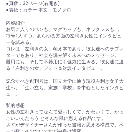
●頁数：32ページ(右開き)
●表紙：カラー 本文：モノクロ
内容紹介
お気に入りのペンも、マグカップも、ネックレスも…。
毎号1人ずつ、あらゆる方面の左利き女性にインタビュ
ーを試みる。
コレは「左利きの女」萌え本であり、彼女達へのラブレ
ターでもあり、社会を読み解く未来へのメッセージ。
器用にも、そして不器用にも健気に生きる、彼女達に迫
る「左利きの女」フォト＆対談インタビュー。
記念すべき創刊号は、国立大学に通う現役左利き女子大
生へ、「生い立ち、家族、学校」を中心としたインタビ
ュー。
私的感想
女性の左利きってなんて愛おしくて、かわいくて、かっ
こいいんだろう とそんな風に思える作品です。
さすがデザイナーさんが作った書籍と思える構成で、ペ
ージ数こそ少ないですが中身は濃密。