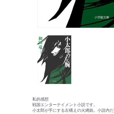
私的感想
戦国エンターテイメント小説です。
小太郎が手にする左構えの火縄銃。小説内だ