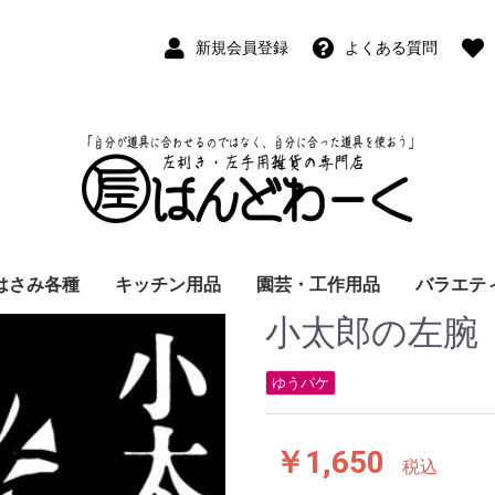
新規会員登録
よくある質問
はさみ各種
キッチン用品
園芸・工作用品
バラエテ
小太郎の左腕
ペン
ープペン
パス
(切出刀)
学習はさみ
事務はさみ
和裁・洋裁はさみ
美容はさみ
その他・専門はさみ
洋・和包丁
横手・後手急須
レードル
調理用具
テーブル小物
草取鎌
園芸はさみ
メジャー・曲尺
カッター
工作用具・その他
Wallet(
時計
デジタル
バラエテ
ファッシ
京扇子
書籍
ゆうパケ
￥1,650
税込