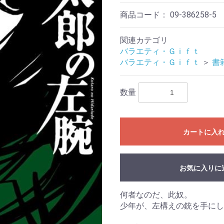
商品コード：
09-386258-5
関連カテゴリ
バラエティ・Ｇｉｆｔ
バラエティ・Ｇｉｆｔ
＞
書
数量
カートに入
お気に入りに
何者なのだ、此奴。
少年が、左構えの銃を手にし