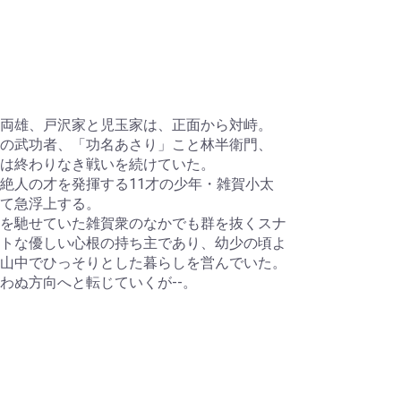
両雄、戸沢家と児玉家は、正面から対峙。
の武功者、「功名あさり」こと林半衛門、
は終わりなき戦いを続けていた。
絶人の才を発揮する11才の少年・雑賀小太
て急浮上する。
を馳せていた雑賀衆のなかでも群を抜くスナ
トな優しい心根の持ち主であり、幼少の頃よ
山中でひっそりとした暮らしを営んでいた。
わぬ方向へと転じていくが--。