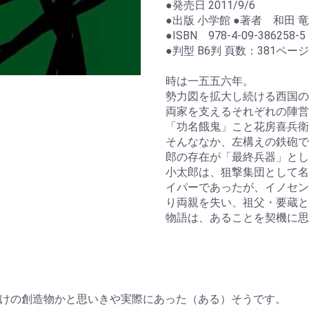
●発売日 2011/9/6
●出版 小学館 ●著者 和田 竜
●ISBN 978-4-09-386258-5
●判型 B6判 頁数：381ページ
時は一五五六年。
勢力図を拡大し続ける西国の
両家を支えるそれぞれの陣営
「功名餓鬼」こと花房喜兵衛
そんななか、左構えの鉄砲で
郎の存在が「最終兵器」とし
小太郎は、狙撃集団として名
イパーであったが、イノセン
り両親を失い、祖父・要蔵と
物語は、あることを契機に思
けの創造物かと思いきや実際にあった（ある）そうです。