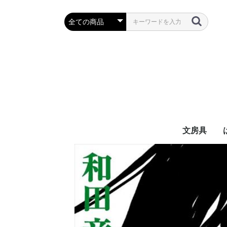
文房具
万年筆・筆
ボールペン
鉛筆・シャ
定規・コン
彫刻刀・小刀
事務用品