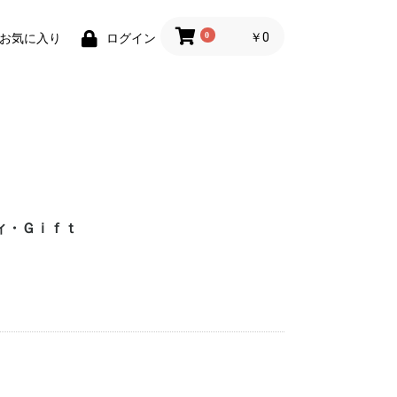
0
￥0
お気に入り
ログイン
ィ・Ｇｉｆｔ
財布)
小物
ィグッズ
ョン小物