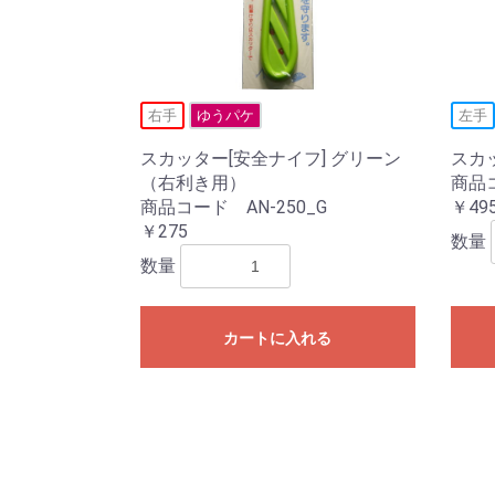
右手
ゆうパケ
左手
スカッター[安全ナイフ] グリーン
スカ
（右利き用）
商品コ
商品コード AN-250_G
￥49
￥275
数量
数量
カートに入れる