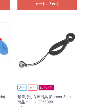
カートに入れる
左手
右手
ゆうパケ
in)
鉛筆持ち方練習具 (Soccer Ball)
商品コード ET560BK