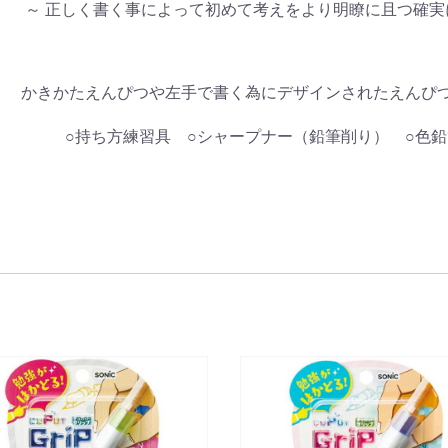
～ 正しく書く事によって初めて考えをより明瞭に且つ確実
かきかたえんぴつや左手で書く為にデザインされたえんぴ
○持ち方練習具 ○シャープナー（鉛筆削り） ○色鉛筆 ○