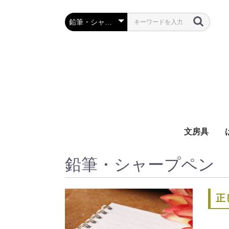
文房具
万年筆・筆
ボールペン
鉛筆・シャ
定規・コン
彫刻刀・小刀
事務用品
鉛筆・シャープペン
正