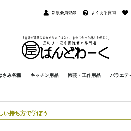
新規会員登録
よくある質問
はさみ各種
キッチン用品
園芸・工作用品
バラエテ
ペン
ープペン
パス
(切出刀)
学習はさみ
事務はさみ
和裁・洋裁はさみ
美容はさみ
その他・専門はさみ
洋・和包丁
横手・後手急須
レードル
調理用具
テーブル小物
草取鎌
園芸はさみ
メジャー・曲尺
カッター
工作用具・その他
Wallet(
時計
デジタル
バラエテ
ファッシ
京扇子
書籍
しい持ち方で学ぼう