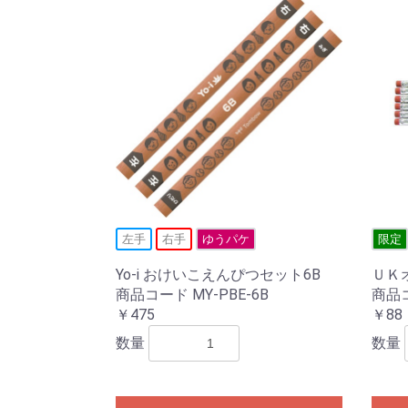
左手
右手
ゆうパケ
限定
Yo-i おけいこえんぴつセット6B
ＵＫ
商品コード MY-PBE-6B
商品コ
￥475
￥88
数量
数量