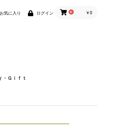
0
￥0
お気に入り
ログイン
ィ・Ｇｉｆｔ
財布)
小物
ィグッズ
ョン小物