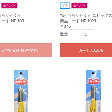
ゆうパケ
左手
ゆうパケ
i もちかたくん
Yo-i もちかたくん ユビック
ード ND-KYL
商品コード ND-KYYL
1
￥346
数量
ただいま品切れ中です。
カートに入れる