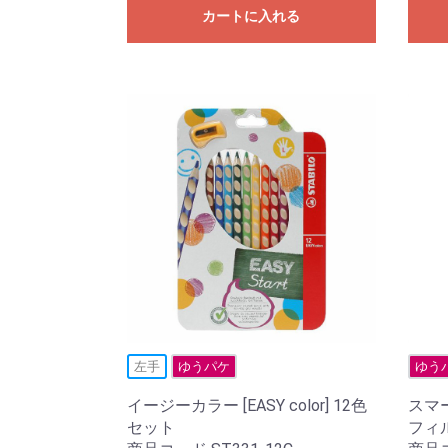
カートに入れる
左手
ゆうパケ
ゆう
イージーカラー [EASY color] 12色
スマー
セット
フィル 