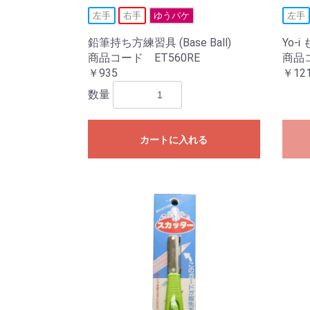
左手
右手
ゆうパケ
左手
鉛筆持ち方練習具 (Base Ball)
Yo-
商品コード ET560RE
商品コ
￥935
￥12
数量
カートに入れる