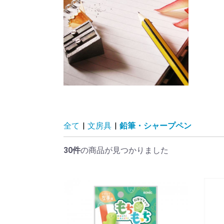
全て
|
文房具
|
鉛筆・シャープペン
30件
の商品が見つかりました