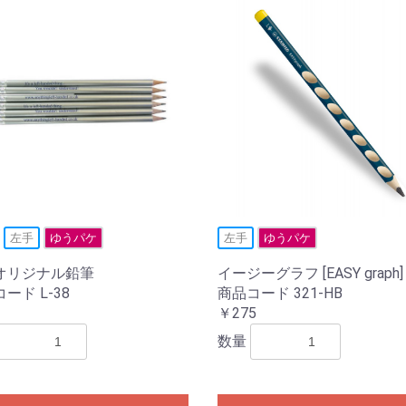
左手
ゆうパケ
左手
ゆうパケ
オリジナル鉛筆
イージーグラフ [EASY graph]
ード L-38
商品コード 321-HB
￥275
数量