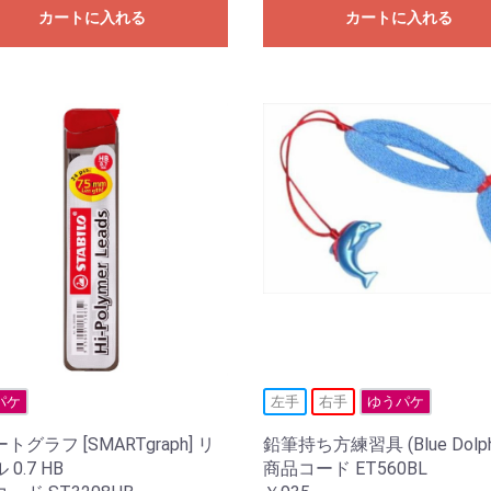
カートに入れる
カートに入れる
パケ
左手
右手
ゆうパケ
トグラフ [SMARTgraph] リ
鉛筆持ち方練習具 (Blue Dolph
0.7 HB
商品コード ET560BL