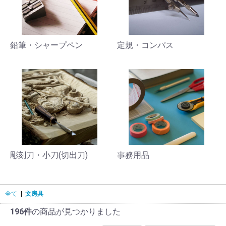
鉛筆・シャープペン
定規・コンパス
彫刻刀・小刀(切出刀)
事務用品
全て
|
文房具
196件
の商品が見つかりました