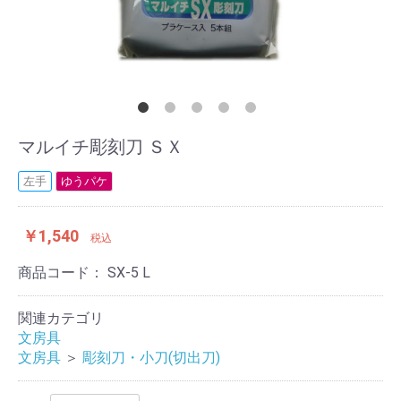
マルイチ彫刻刀 ＳＸ
左手
ゆうパケ
￥1,540
税込
商品コード：
SX-5 L
関連カテゴリ
文房具
文房具
＞
彫刻刀・小刀(切出刀)