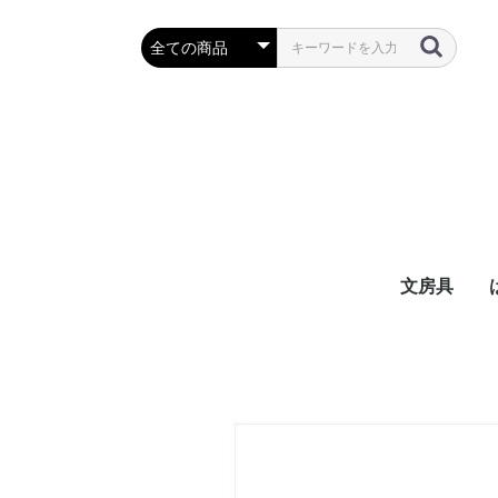
文房具
万年筆・筆
ボールペン
鉛筆・シャ
定規・コン
彫刻刀・小刀
事務用品