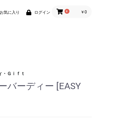
0
￥0
お気に入り
ログイン
ィ・Ｇｉｆｔ
バーディー [EASY
財布)
小物
ィグッズ
ョン小物