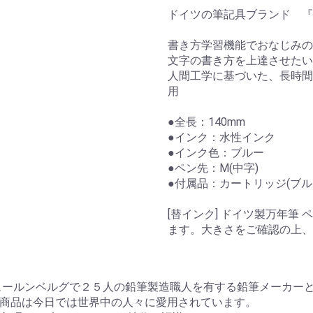
ドイツの筆記具ブランド 『
書き方学習機能でおなじみの
文字の書き方を上達させたい
人間工学に基づいた、長時間
用
●全長：140mm
●インク：水性インク
●インク色：ブルー
●ペン先：M(中字)
●付属品：カートリッジ(ブル
[替インク] ドイツ製万年筆
ます。大きさをご確認の上、
ニュールンベルグで２５人の鉛筆製造職人を有する鉛筆メーカー
商品は今日では世界中の人々に愛用されています。