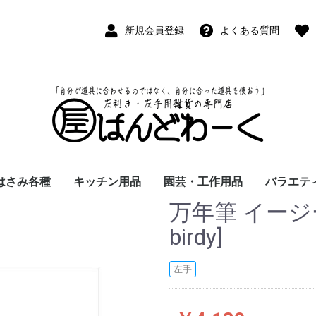
新規会員登録
よくある質問
はさみ各種
キッチン用品
園芸・工作用品
バラエテ
万年筆 イージー
ペン
ープペン
パス
(切出刀)
学習はさみ
事務はさみ
和裁・洋裁はさみ
美容はさみ
その他・専門はさみ
洋・和包丁
横手・後手急須
レードル
調理用具
テーブル小物
草取鎌
園芸はさみ
メジャー・曲尺
カッター
工作用具・その他
Wallet(
時計
デジタル
バラエテ
ファッシ
京扇子
書籍
birdy]
左手