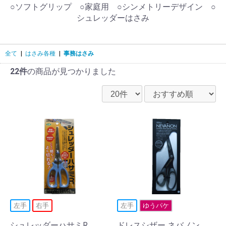
○ソフトグリップ ○家庭用 ○シンメトリーデザイン ○
シュレッダーはさみ
全て
|
はさみ各種
|
事務はさみ
22件
の商品が見つかりました
左手
右手
左手
ゆうパケ
シュレッダーハサミR
ドレスシザー ネバノン