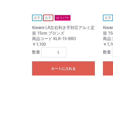
左手
右手
ゆうパケ
左手
Kiwami LR左右利き手対応アルミ定
Kiw
規 15cm ブロンズ
規 1
商品コード KLR-15-BRO
商品コ
￥1,100
￥1,1
数量
数量
カートに入れる