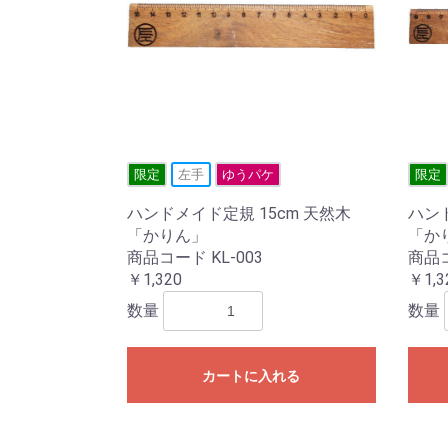
限定
左手
ゆうパケ
限定
ハンドメイド定規 15cm 天然木
ハンド
「かりん」
「か
商品コード KL-003
商品コ
￥1,320
￥1,3
数量
数量
カートに入れる