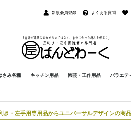
新規会員登録
よくある質問
はさみ各種
キッチン用品
園芸・工作用品
バラエテ
ペン
ープペン
パス
(切出刀)
学習はさみ
事務はさみ
和裁・洋裁はさみ
美容はさみ
その他・専門はさみ
洋・和包丁
横手・後手急須
レードル
調理用具
テーブル小物
草取鎌
園芸はさみ
メジャー・曲尺
カッター
工作用具・その他
Wallet(
時計
デジタル
バラエテ
ファッシ
京扇子
書籍
利き・左手用専用品からユニバーサルデザインの商