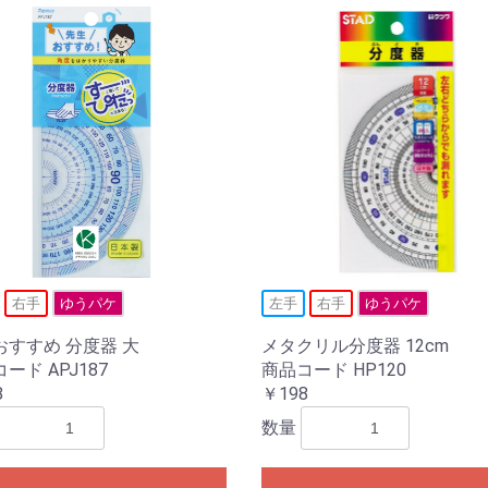
右手
ゆうパケ
左手
右手
ゆうパケ
おすすめ 分度器 大
メタクリル分度器 12cm
ード APJ187
商品コード HP120
8
￥198
数量