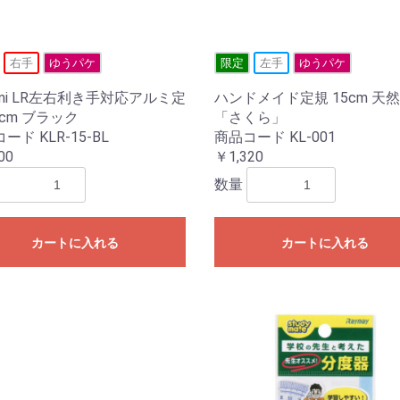
右手
ゆうパケ
限定
左手
ゆうパケ
ami LR左右利き手対応アルミ定
ハンドメイド定規 15cm 天
5cm ブラック
「さくら」
ード KLR-15-BL
商品コード KL-001
00
￥1,320
数量
カートに入れる
カートに入れる