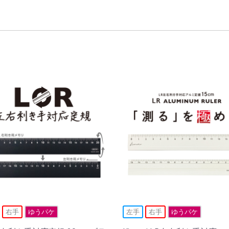
右手
ゆうパケ
左手
右手
ゆうパケ