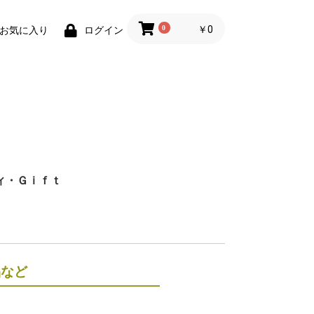
0
￥0
お気に入り
ログイン
ィ・Ｇｉｆｔ
財布)
小物
ィグッズ
ョン小物
品など