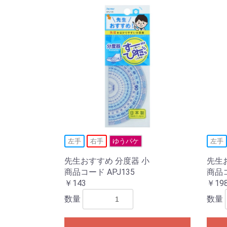
左手
右手
ゆうパケ
左手
先生おすすめ 分度器 小
先生
商品コード APJ135
商品コ
￥143
￥19
数量
数量