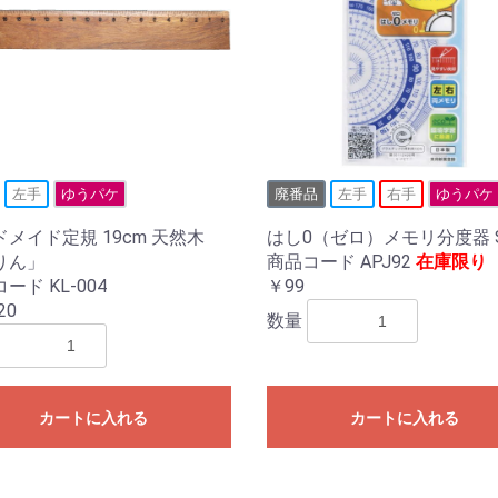
左手
ゆうパケ
廃番品
左手
右手
ゆうパケ
メイド定規 19cm 天然木
はし0（ゼロ）メモリ分度器 
りん」
商品コード APJ92
在庫限り
ード KL-004
￥99
20
数量
カートに入れる
カートに入れる