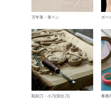
万年筆・筆ペン
ボー
彫刻刀・小刀(切出刀)
事務