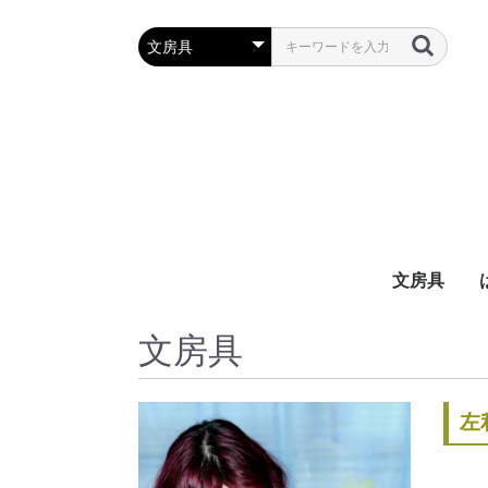
文房具
万年筆・筆
ボールペン
鉛筆・シャ
定規・コン
彫刻刀・小刀
事務用品
文房具
左