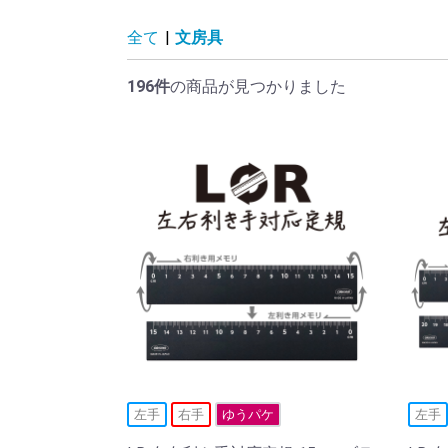
全て
|
文房具
196件
の商品が見つかりました
左手
右手
ゆうパケ
左手