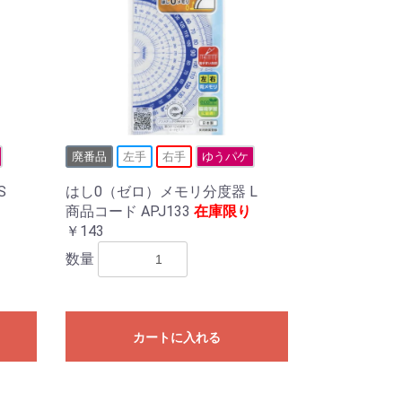
廃番品
左手
右手
ゆうパケ
S
はし0（ゼロ）メモリ分度器 L
商品コード APJ133
在庫限り
￥143
数量
カートに入れる