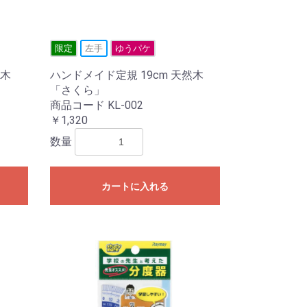
限定
左手
ゆうパケ
然木
ハンドメイド定規 19cm 天然木
「さくら」
商品コード KL-002
￥1,320
数量
カートに入れる