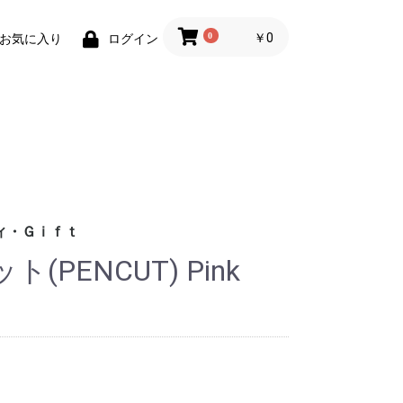
0
￥0
お気に入り
ログイン
ィ・Ｇｉｆｔ
PENCUT) Pink
財布)
小物
ィグッズ
ョン小物