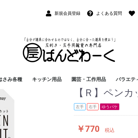
新規会員登録
よくある質問
はさみ各種
キッチン用品
園芸・工作用品
バラエテ
【Ｒ】ペンカット(
ペン
ープペン
パス
(切出刀)
学習はさみ
事務はさみ
和裁・洋裁はさみ
美容はさみ
その他・専門はさみ
洋・和包丁
横手・後手急須
レードル
調理用具
テーブル小物
草取鎌
園芸はさみ
メジャー・曲尺
カッター
工作用具・その他
Wallet(
時計
デジタル
バラエテ
ファッシ
京扇子
書籍
左手
右手
ゆうパケ
￥770
税込