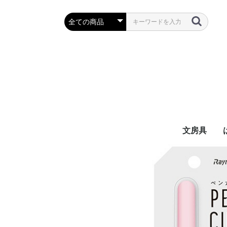
文房具
万年筆・筆
ボールペン
鉛筆・シャ
定規・コン
彫刻刀・小刀
事務用品