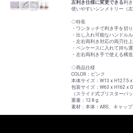
左利き仕様に変更できる
利き
使いやすいシンメトリー（
◇特長
・ワンタッチで利き手を切り
・出し入れ可能なハンドルル
・左右両利き対応の両刃仕上
・ペンケースに入れて持ち運
・左右両利き手で使える構造
◇商品仕様
COLOR：ピンク
本体サイズ：W13 x H127.5 
包装サイズ：W63 x H162 x
（スライド式ブリスターパッ
重量：12.8 g
素材：本体：ABS、キャップ