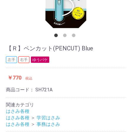
【Ｒ】ペンカット(PENCUT) Blue
左手
右手
ゆうパケ
￥770
税込
商品コード：
SH721A
関連カテゴリ
はさみ各種
はさみ各種
＞
学習はさみ
はさみ各種
＞
事務はさみ