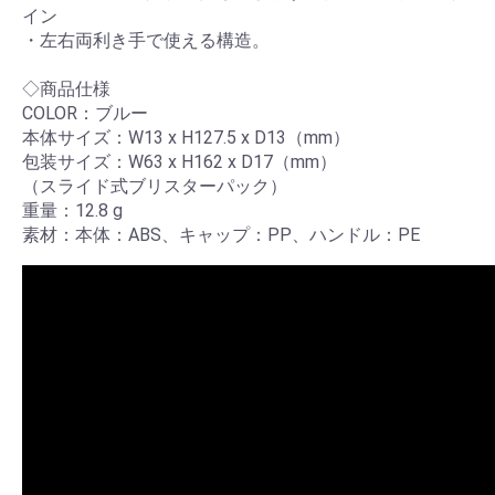
イン
・左右両利き手で使える構造。
◇商品仕様
COLOR：ブルー
本体サイズ：W13 x H127.5 x D13（mm）
包装サイズ：W63 x H162 x D17（mm）
（スライド式ブリスターパック）
重量：12.8 g
素材：本体：ABS、キャップ：PP、ハンドル：PE