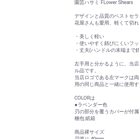
園芸ハサミ FLower Shears
デザインと品質のベストセラ
花屋さんも愛用、軽くて切れ
・美しく軽い
・使いやすく錆びにくいフッ
・丈夫(ハンドルの末端まで鉄
左手用と分かるように、当店
ル品です。
当店ロゴである左マークは両
用の同じ商品と一緒に使用す
COLORは
●ラベンダー色
刃の部分を覆うカバーが付属
梱包:紙箱
商品裸サイズ
刃渡り:40mm