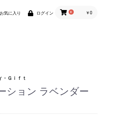
0
￥0
お気に入り
ログイン
ィ・Ｇｉｆｔ
ーション ラベンダー
財布)
小物
ィグッズ
ョン小物