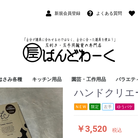
新規会員登録
よくある質問
はさみ各種
キッチン用品
園芸・工作用品
バラエテ
ハンドクリエ
ペン
ープペン
パス
(切出刀)
学習はさみ
事務はさみ
和裁・洋裁はさみ
美容はさみ
その他・専門はさみ
洋・和包丁
横手・後手急須
レードル
調理用具
テーブル小物
草取鎌
園芸はさみ
メジャー・曲尺
カッター
工作用具・その他
Wallet(
時計
デジタル
バラエテ
ファッシ
京扇子
書籍
N E W
限定
左手
ゆうパケ
￥3,520
税込