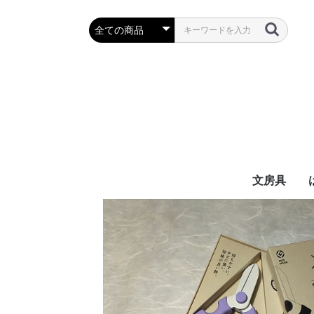
文房具
万年筆・筆
ボールペン
鉛筆・シャ
定規・コン
彫刻刀・小刀
事務用品