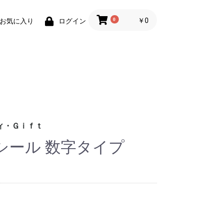
0
￥0
お気に入り
ログイン
ィ・Ｇｉｆｔ
シール 数字タイプ
財布)
小物
ィグッズ
ョン小物