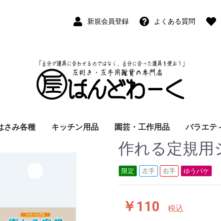
新規会員登録
よくある質問
はさみ各種
キッチン用品
園芸・工作用品
バラエテ
作れる定規用
ペン
ープペン
パス
(切出刀)
学習はさみ
事務はさみ
和裁・洋裁はさみ
美容はさみ
その他・専門はさみ
洋・和包丁
横手・後手急須
レードル
調理用具
テーブル小物
草取鎌
園芸はさみ
メジャー・曲尺
カッター
工作用具・その他
Wallet(
時計
デジタル
バラエテ
ファッシ
京扇子
書籍
限定
左手
右手
ゆうパケ
￥110
税込