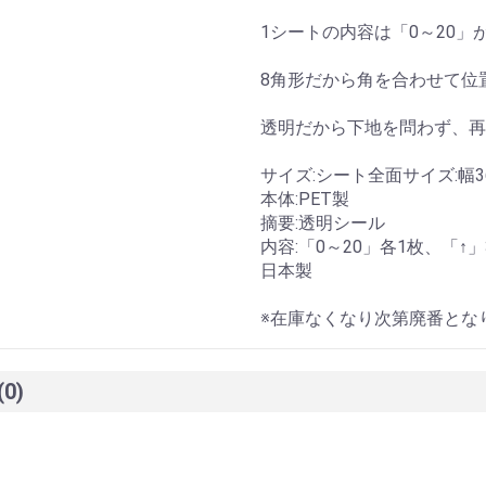
1シートの内容は「0～20」
8角形だから角を合わせて位
透明だから下地を問わず、再
サイズ:シート全面サイズ:幅36(
本体:PET製
摘要:透明シール
内容:「0～20」各1枚、「↑」
日本製
※在庫なくなり次第廃番とな
(0)