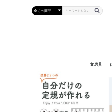
文房具
万年筆・筆
ボールペン
鉛筆・シャ
定規・コン
彫刻刀・小刀
事務用品