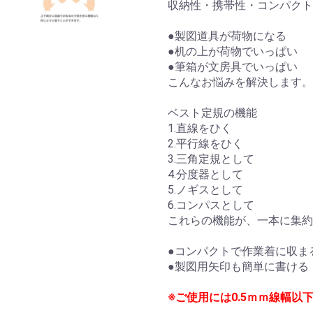
収納性・携帯性・コンパクト
●製図道具が荷物になる
●机の上が荷物でいっぱい
●筆箱が文房具でいっぱい
こんなお悩みを解決します。
ベスト定規の機能
1.直線をひく
2.平行線をひく
3.三角定規として
4.分度器として
5.ノギスとして
6.コンパスとして
これらの機能が、一本に集約
●コンパクトで作業着に収ま
●製図用矢印も簡単に書ける
※ご使用には0.5ｍｍ線幅