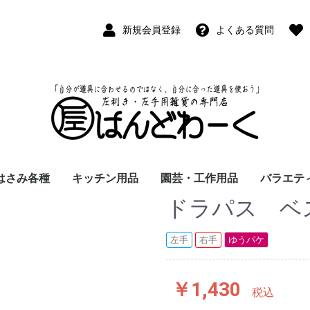
新規会員登録
よくある質問
はさみ各種
キッチン用品
園芸・工作用品
バラエテ
ドラパス ベ
ペン
ープペン
パス
(切出刀)
学習はさみ
事務はさみ
和裁・洋裁はさみ
美容はさみ
その他・専門はさみ
洋・和包丁
横手・後手急須
レードル
調理用具
テーブル小物
草取鎌
園芸はさみ
メジャー・曲尺
カッター
工作用具・その他
Wallet(
時計
デジタル
バラエテ
ファッシ
京扇子
書籍
左手
右手
ゆうパケ
￥1,430
税込