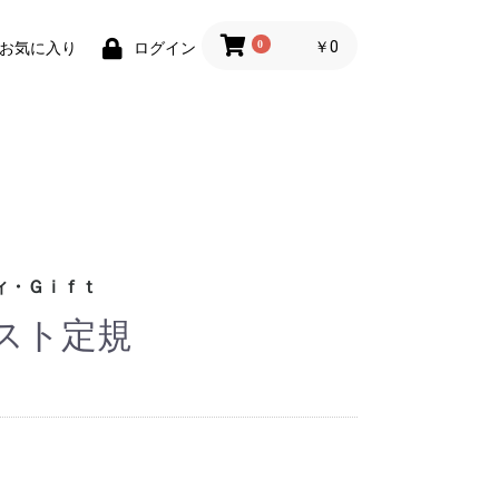
0
￥0
お気に入り
ログイン
ィ・Ｇｉｆｔ
スト定規
財布)
小物
ィグッズ
ョン小物