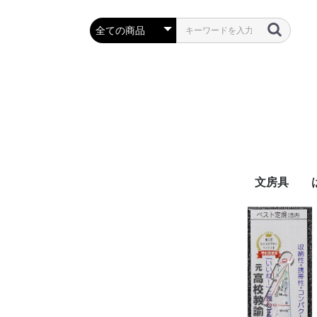
文房具
万年筆・筆
ボールペン
鉛筆・シャ
定規・コン
彫刻刀・小刀
事務用品