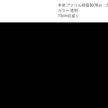
本体:アクリル樹脂製(厚み：2
カラー:透明
15cm目盛り