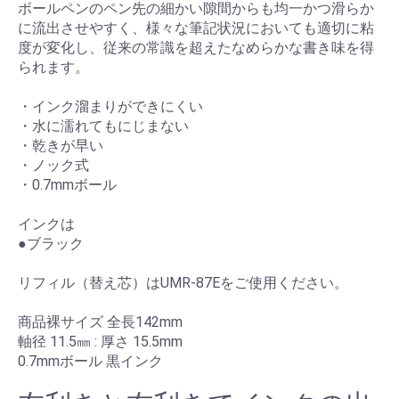
ボールペンのペン先の細かい隙間からも均一かつ滑らか
に流出させやすく、様々な筆記状況においても適切に粘
度が変化し、従来の常識を超えたなめらかな書き味を得
られます。
・インク溜まりができにくい
・水に濡れてもにじまない
・乾きが早い
・ノック式
・0.7mmボール
インクは
●ブラック
リフィル（替え芯）はUMR-87Eをご使用ください。
商品裸サイズ 全長142mm
軸径 11.5㎜ : 厚さ 15.5mm
0.7mmボール 黒インク