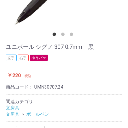
ユニボール シグノ 307 0.7mm 黒
左手
右手
ゆうパケ
￥220
税込
商品コード：
UMN30707.24
関連カテゴリ
文房具
文房具
＞
ボールペン