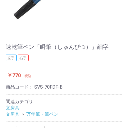
速乾筆ペン「瞬筆（しゅんぴつ）」細字
左手
右手
￥770
税込
商品コード：
SVS-70FDF-B
関連カテゴリ
文房具
文房具
＞
万年筆・筆ペン