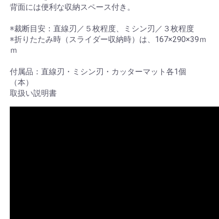
背面には便利な収納スペース付き。
※裁断目安：直線刃／５枚程度、ミシン刃／３枚程度
※折りたたみ時（スライダー収納時）は、167×290×39ｍ
ｍ
付属品：直線刃・ミシン刃・カッターマット各1個
（本）
取扱い説明書