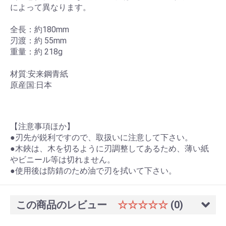
によって異なります。
全長：約180mm
刃渡：約 55mm
重量：約 218g
材質:安来鋼青紙
原産国:日本
【注意事項ほか】
●刃先が鋭利ですので、取扱いに注意して下さい。
●木鋏は、木を切るように刃調整してあるため、薄い紙
やビニール等は切れません。
●使用後は防錆のため油で刃を拭いて下さい。
この商品のレビュー
☆☆☆☆☆
(0)