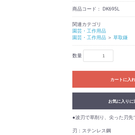
商品コード：
DK695L
関連カテゴリ
園芸・工作用品
園芸・工作用品
＞
草取鎌
数量
カートに入
お気に入りに
●波刃で草削り、尖った刃
刃：ステンレス鋼