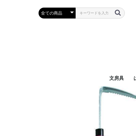
文房具
万年筆・筆
ボールペン
鉛筆・シャ
定規・コン
彫刻刀・小刀
事務用品