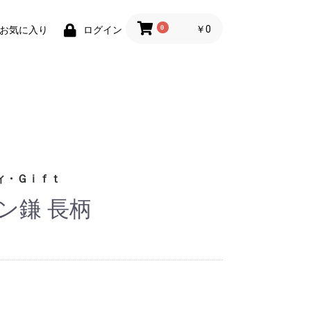
0
￥0
お気に入り
ログイン
ィ・Ｇｉｆｔ
ン鎌 長柄
財布)
小物
ィグッズ
ョン小物