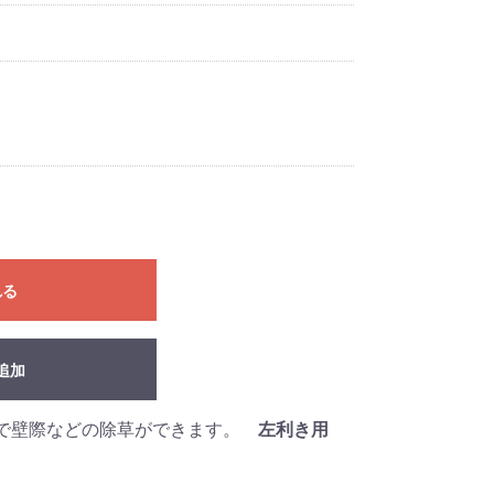
れる
追加
先で壁際などの除草ができます。
左利き用