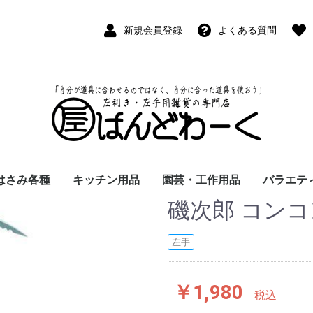
新規会員登録
よくある質問
はさみ各種
キッチン用品
園芸・工作用品
バラエテ
磯次郎 コンコ
ペン
ープペン
パス
(切出刀)
学習はさみ
事務はさみ
和裁・洋裁はさみ
美容はさみ
その他・専門はさみ
洋・和包丁
横手・後手急須
レードル
調理用具
テーブル小物
草取鎌
園芸はさみ
メジャー・曲尺
カッター
工作用具・その他
Wallet(
時計
デジタル
バラエテ
ファッシ
京扇子
書籍
左手
￥1,980
税込