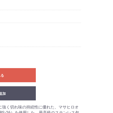
れる
追加
に強く切れ味の持続性に優れた、マサヒロオ
BS-26）を使用した、最高級のステンレス包