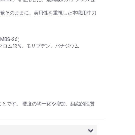
覚そのままに、実用性を重視した本職用牛刀
BS-26）
、クロム13%、モリブデン、バナジウム
ことです。 硬度の均一化や増加、組織的性質