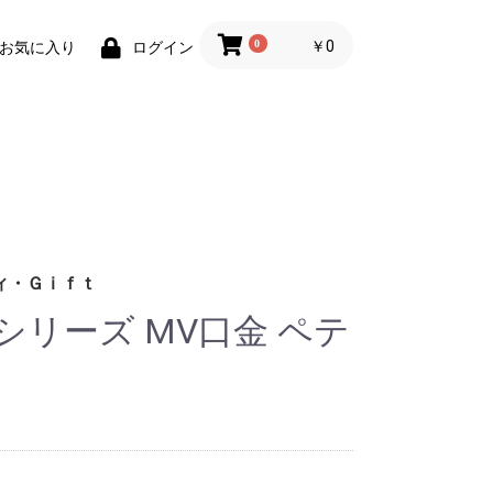
0
￥0
お気に入り
ログイン
ィ・Ｇｉｆｔ
シリーズ MV口金 ペテ
財布)
小物
ィグッズ
ョン小物