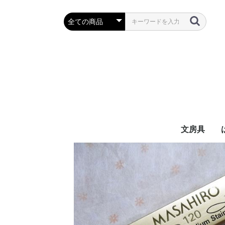
文房具
万年筆・筆
ボールペン
鉛筆・シャ
定規・コン
彫刻刀・小刀
事務用品