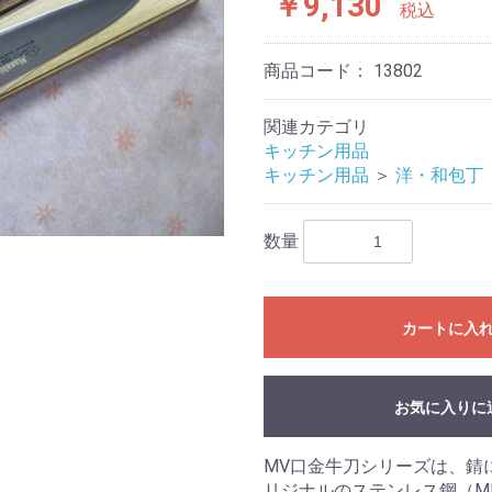
￥9,130
税込
商品コード：
13802
関連カテゴリ
キッチン用品
キッチン用品
＞
洋・和包丁
数量
カートに入
お気に入りに
MV口金牛刀シリーズは、錆
リジナルのステンレス鋼（M