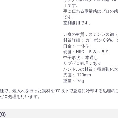
丁です。
手に伝わる重量感はプロの感
です。
左利き用
です。
刀身の材質：ステンレス鋼（M
材質詳細： カーボン 0.9%
口金： 一体型
硬度：HRC ５８～５９
中子形状： 本通し
サブゼロ処理：あり
ハンドルの材質：積層強化木
刃渡： 120mm
重量： 75g
種で、焼入れを行った鋼材を0℃以下で急速に冷却する処理の
ゼロ処理を行います。
(0)