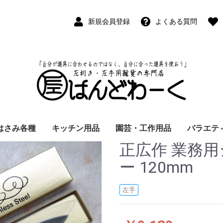
新規会員登録
よくある質問
はさみ各種
キッチン用品
園芸・工作用品
バラエテ
正広作 業務用
ペン
ープペン
パス
(切出刀)
学習はさみ
事務はさみ
和裁・洋裁はさみ
美容はさみ
その他・専門はさみ
洋・和包丁
横手・後手急須
レードル
調理用具
テーブル小物
草取鎌
園芸はさみ
メジャー・曲尺
カッター
工作用具・その他
Wallet(
時計
デジタル
バラエテ
ファッシ
京扇子
書籍
ー 120mm
左手