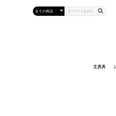
文房具
万年筆・筆
ボールペン
鉛筆・シャ
定規・コン
彫刻刀・小刀
事務用品