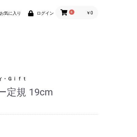
0
￥0
お気に入り
ログイン
ィ・Ｇｉｆｔ
定規 19cm
財布)
小物
ィグッズ
ョン小物