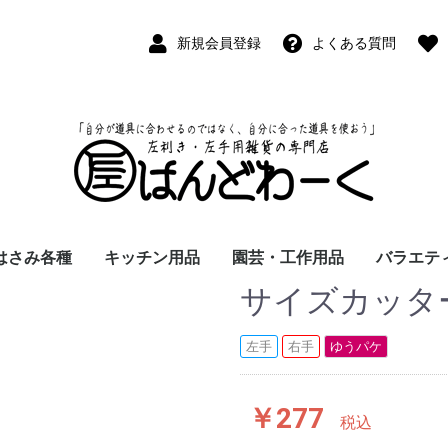
新規会員登録
よくある質問
はさみ各種
キッチン用品
園芸・工作用品
バラエテ
サイズカッター
ペン
ープペン
パス
(切出刀)
学習はさみ
事務はさみ
和裁・洋裁はさみ
美容はさみ
その他・専門はさみ
洋・和包丁
横手・後手急須
レードル
調理用具
テーブル小物
草取鎌
園芸はさみ
メジャー・曲尺
カッター
工作用具・その他
Wallet(
時計
デジタル
バラエテ
ファッシ
京扇子
書籍
左手
右手
ゆうパケ
￥277
税込