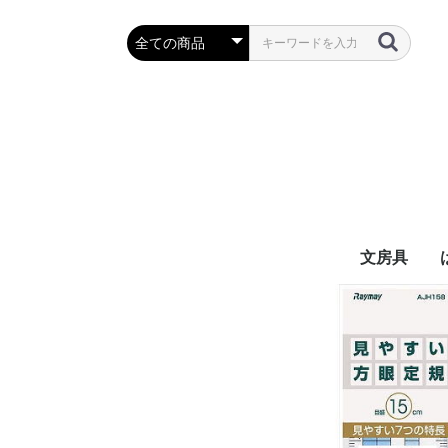
文房具
万年筆・筆
ボールペン
鉛筆・シャ
定規・コン
彫刻刀・小刀
事務用品