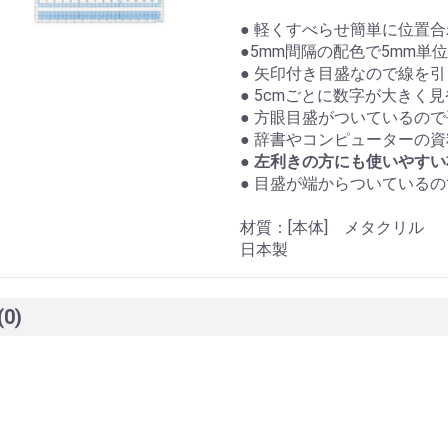
● 軽くすべらせ簡単に位置
●5mm間隔の配色で5mm単
● 矢印付き目盛なので線を
● 5cmごとに数字が大きく
● 方眼目盛がついているの
● 辞書やコンピューターの
●
左利きの方にも使いやすい
● 目盛が端からついている
材質：[本体] メタクリル
日本製
(0)