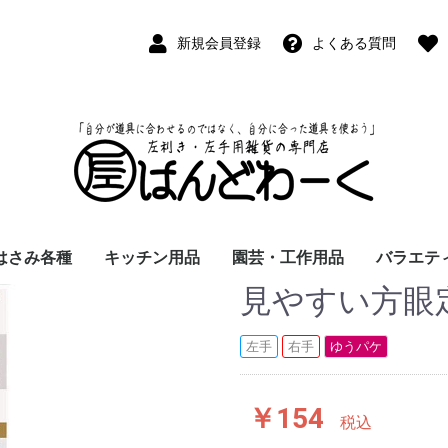
新規会員登録
よくある質問
はさみ各種
キッチン用品
園芸・工作用品
バラエテ
見やすい方眼定
ペン
ープペン
パス
(切出刀)
学習はさみ
事務はさみ
和裁・洋裁はさみ
美容はさみ
その他・専門はさみ
洋・和包丁
横手・後手急須
レードル
調理用具
テーブル小物
草取鎌
園芸はさみ
メジャー・曲尺
カッター
工作用具・その他
Wallet(
時計
デジタル
バラエテ
ファッシ
京扇子
書籍
左手
右手
ゆうパケ
￥154
税込