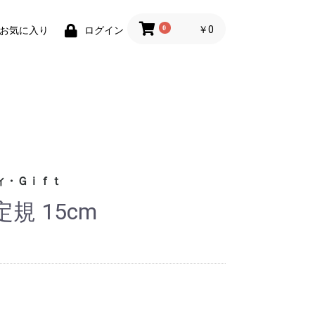
0
￥0
お気に入り
ログイン
ィ・Ｇｉｆｔ
規 15cm
財布)
小物
ィグッズ
ョン小物