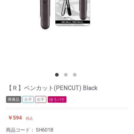
【Ｒ】ペンカット(PENCUT) Black
廃番品
左手
右手
ゆうパケ
￥594
税込
商品コード：
SH601B