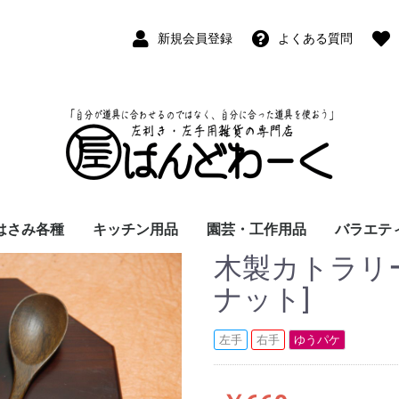
新規会員登録
よくある質問
はさみ各種
キッチン用品
園芸・工作用品
バラエテ
木製カトラリー
ペン
ープペン
パス
(切出刀)
学習はさみ
事務はさみ
和裁・洋裁はさみ
美容はさみ
その他・専門はさみ
洋・和包丁
横手・後手急須
レードル
調理用具
テーブル小物
草取鎌
園芸はさみ
メジャー・曲尺
カッター
工作用具・その他
Wallet(
時計
デジタル
バラエテ
ファッシ
京扇子
書籍
ナット]
左手
右手
ゆうパケ