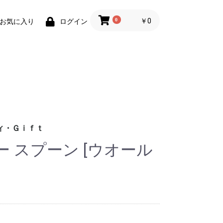
0
￥0
お気に入り
ログイン
ィ・Ｇｉｆｔ
 スプーン [ウオール
財布)
小物
ィグッズ
ョン小物