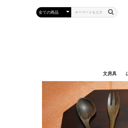
文房具
万年筆・筆
ボールペン
鉛筆・シャ
定規・コン
彫刻刀・小刀
事務用品