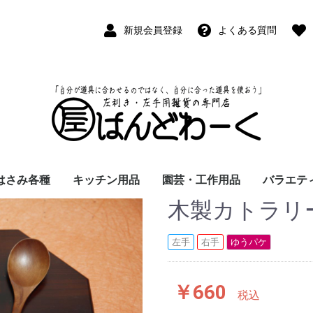
新規会員登録
よくある質問
はさみ各種
キッチン用品
園芸・工作用品
バラエテ
木製カトラリー
ペン
ープペン
パス
(切出刀)
学習はさみ
事務はさみ
和裁・洋裁はさみ
美容はさみ
その他・専門はさみ
洋・和包丁
横手・後手急須
レードル
調理用具
テーブル小物
草取鎌
園芸はさみ
メジャー・曲尺
カッター
工作用具・その他
Wallet(
時計
デジタル
バラエテ
ファッシ
京扇子
書籍
左手
右手
ゆうパケ
￥660
税込