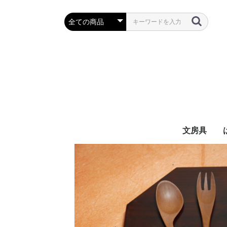
文房具
万年筆・筆
ボールペン
鉛筆・シャ
定規・コン
彫刻刀・小刀
事務用品