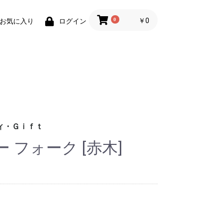
0
￥0
お気に入り
ログイン
ィ・Ｇｉｆｔ
 フォーク [赤木]
財布)
小物
ィグッズ
ョン小物