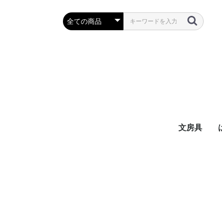
文房具
万年筆・筆
ボールペン
鉛筆・シャ
定規・コン
彫刻刀・小刀
事務用品