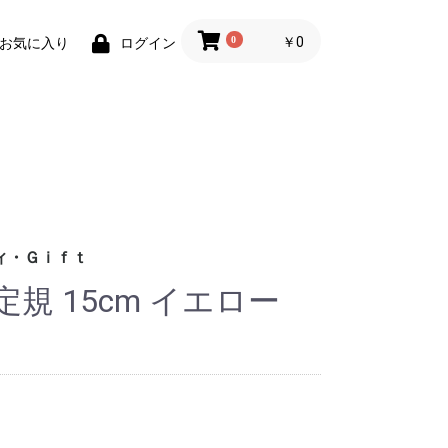
0
￥0
お気に入り
ログイン
ィ・Ｇｉｆｔ
規 15cm イエロー
財布)
小物
ィグッズ
ョン小物