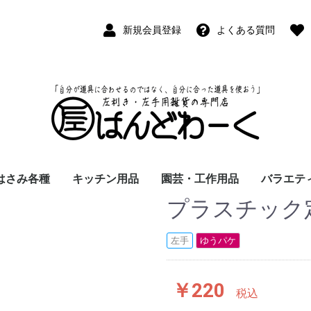
新規会員登録
よくある質問
はさみ各種
キッチン用品
園芸・工作用品
バラエテ
プラスチック定
ペン
ープペン
パス
(切出刀)
学習はさみ
事務はさみ
和裁・洋裁はさみ
美容はさみ
その他・専門はさみ
洋・和包丁
横手・後手急須
レードル
調理用具
テーブル小物
草取鎌
園芸はさみ
メジャー・曲尺
カッター
工作用具・その他
Wallet(
時計
デジタル
バラエテ
ファッシ
京扇子
書籍
左手
ゆうパケ
￥220
税込