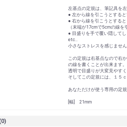
左基点の定規は、筆記具を左
● 左から線を引こうとする
● 右から線を引こうとする
（末端が17cmで5cmの線
● 目盛りを手で覆い隠して
etc...
小さなストレスを感じません
この定規は右基点なので右か
の線を書くことが出来ます。
透明で目盛りが大変見やすく
そしてこの定規には、１５ｃ
あなただけが使う専用の定規
[幅] 21mm
(0)