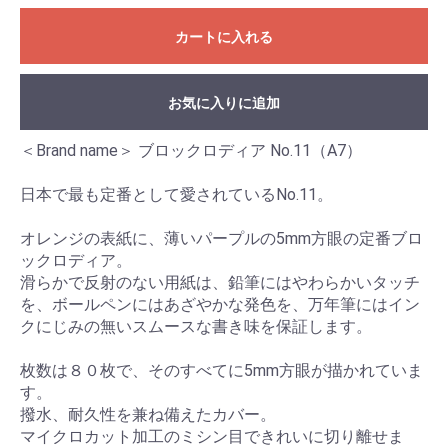
カートに入れる
お気に入りに追加
＜Brand name＞ ブロックロディア No.11（A7）
日本で最も定番として愛されているNo.11。
オレンジの表紙に、薄いパープルの5mm方眼の定番ブロ
ックロディア。
滑らかで反射のない用紙は、鉛筆にはやわらかいタッチ
を、ボールペンにはあざやかな発色を、万年筆にはイン
クにじみの無いスムースな書き味を保証します。
枚数は８０枚で、そのすべてに5mm方眼が描かれていま
す。
撥水、耐久性を兼ね備えたカバー。
マイクロカット加工のミシン目できれいに切り離せま