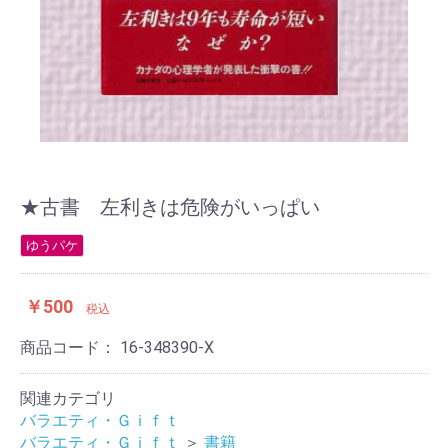
★古書 左利きは危険がいっぱい
ゆうパケ
￥500
税込
商品コード：
16-348390-X
関連カテゴリ
バラエティ・Ｇｉｆｔ
バラエティ・Ｇｉｆｔ
＞
書籍