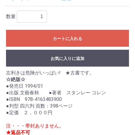
数量
カートに入れる
お気に入りに追加
左利きは危険がいっぱい! ★古書です。
☆絶版☆
●発売日 1994/01
●出版 文藝春秋 ●著者 スタンレー コレン
●ISBN 978-4163483900
●判型 四六判 頁数：398ページ
●定価 ２，０００円
注・・・帯封ありません。
★返品不可