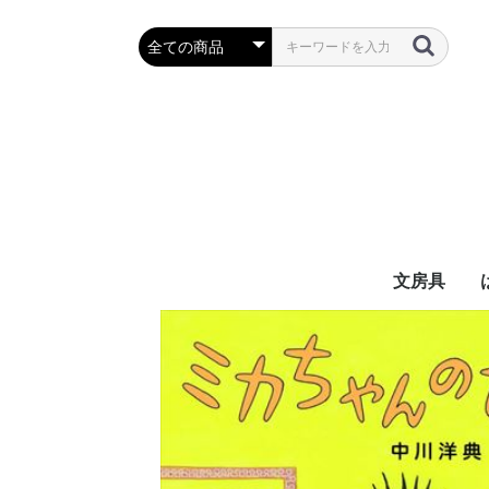
文房具
万年筆・筆
ボールペン
鉛筆・シャ
定規・コン
彫刻刀・小刀
事務用品