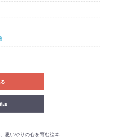
籍
れる
追加
、思いやりの心を育む絵本