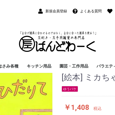
新規会員登録
よくある質問
はさみ各種
キッチン用品
園芸・工作用品
バラエテ
[絵本] ミカ
ペン
ープペン
パス
(切出刀)
学習はさみ
事務はさみ
和裁・洋裁はさみ
美容はさみ
その他・専門はさみ
洋・和包丁
横手・後手急須
レードル
調理用具
テーブル小物
草取鎌
園芸はさみ
メジャー・曲尺
カッター
工作用具・その他
Wallet(
時計
デジタル
バラエテ
ファッシ
京扇子
書籍
ゆうパケ
￥1,408
税込