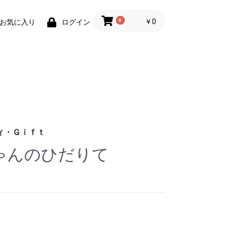
0
￥0
お気に入り
ログイン
ィ・Ｇｉｆｔ
ちゃんのひだりて
財布)
小物
ィグッズ
ョン小物