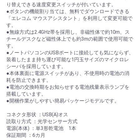
り替えできる速度変更スイッチが付いています。
●ボタンの機能割り当ては、無料でダウンロードできる
「エレコム マウスアシスタント」を利用して変更可能で
す。
●無線方式は2.4GHz帯を採用し、非磁性体で約10m、ス
チールデスクなど磁性体上でも約3mの範囲で使用可能で
す。
●ノートパソコンのUSBポートに接続しても気にならず、
装着したまま持ち運び可能な1円玉サイズのマイクロレ
シーバを採用しています。
●本体裏面に電源スイッチがあり、不使用時の電池の消
耗を防止できます。
●電池の交換時期をお知らせする電池残量表示ランプを
搭載しています。
●開梱作業がしやすい簡易パッケージモデルです。
コネクタ形状 ：USB(A)オス
読取り方式 ：光学センサー方式
電源(本体) ：単3形乾電池 1本
保証期間 ：6カ月