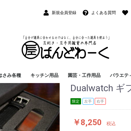
新規会員登録
よくある質問
はさみ各種
キッチン用品
園芸・工作用品
バラエテ
Dualwatch
ペン
ープペン
パス
(切出刀)
学習はさみ
事務はさみ
和裁・洋裁はさみ
美容はさみ
その他・専門はさみ
洋・和包丁
横手・後手急須
レードル
調理用具
テーブル小物
草取鎌
園芸はさみ
メジャー・曲尺
カッター
工作用具・その他
Wallet(
時計
デジタル
バラエテ
ファッシ
京扇子
書籍
限定
左手
右手
￥8,250
税込