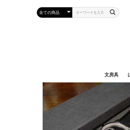
文房具
万年筆・筆
ボールペン
鉛筆・シャ
定規・コン
彫刻刀・小刀
事務用品