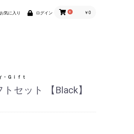
0
￥0
お気に入り
ログイン
ィ・Ｇｉｆｔ
 ギフトセット 【Black】
財布)
小物
ィグッズ
ョン小物