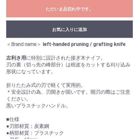
ただいま品切れ中です。
お気に入りに追加
＜Brand name＞
left-handed pruning / grafting knife
左利き用
に特別に設計された接ぎ木ナイフ。
刃の裏（切っ先の峰部分）は樹皮をカットする刈り込み
形状になっています。
折りたたみ式の刃で軽くて実用的。
＊安全設計の為、刃開きが固いです。開刃の際はご注意
ください。
黒いプラスチックハンドル。
■仕様
●刃部材質：炭素鋼
●柄部材質：プラスチック