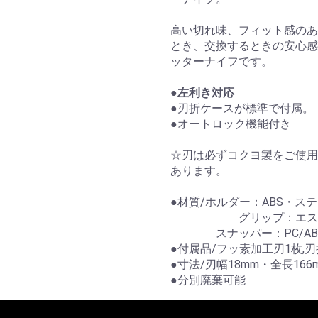
高い切れ味、フィット感のあ
とき、交換するときの安心感
ッターナイフです。
●
左利き対応
●刃折ケースが標準で付属。
●オートロック機能付き
☆刃は必ずコクヨ製をご使用
あります。
●材質/ホルダー：ABS・ス
グリップ：エスト
スナッパー：PC/AB
●付属品/フッ素加工刃1枚,
●寸法/刃幅18mm・全長166
●分別廃棄可能