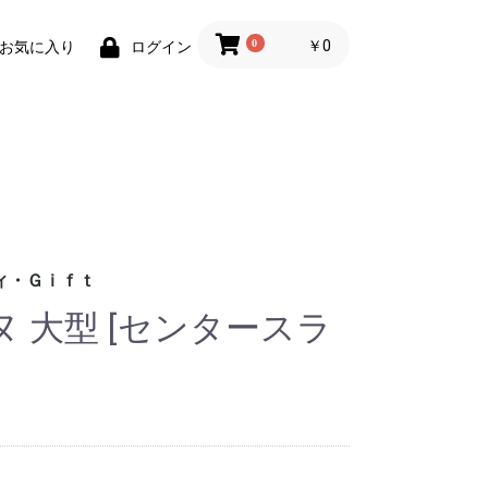
0
￥0
お気に入り
ログイン
ィ・Ｇｉｆｔ
 大型 [センタースラ
財布)
小物
ィグッズ
ョン小物