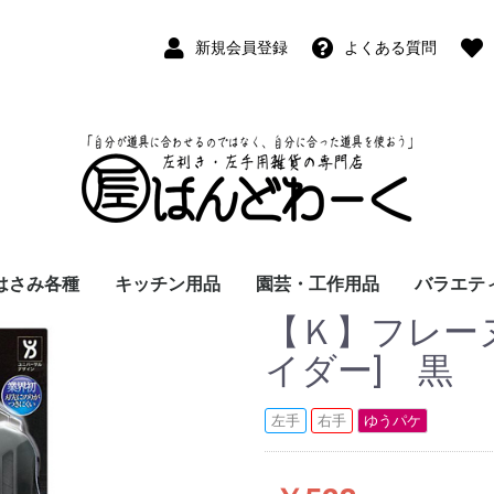
新規会員登録
よくある質問
はさみ各種
キッチン用品
園芸・工作用品
バラエテ
【Ｋ】フレーヌ
ペン
ープペン
パス
(切出刀)
学習はさみ
事務はさみ
和裁・洋裁はさみ
美容はさみ
その他・専門はさみ
洋・和包丁
横手・後手急須
レードル
調理用具
テーブル小物
草取鎌
園芸はさみ
メジャー・曲尺
カッター
工作用具・その他
Wallet(
時計
デジタル
バラエテ
ファッシ
京扇子
書籍
イダー] 黒
左手
右手
ゆうパケ