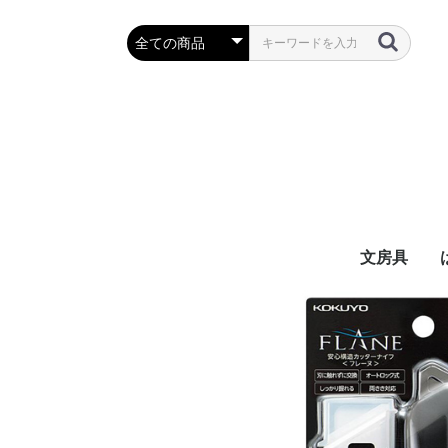
文房具
万年筆・筆
ボールペン
鉛筆・シャ
定規・コン
彫刻刀・小刀
事務用品