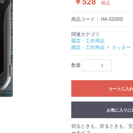
￥528
税込
商品コード：
HA-S200D
関連カテゴリ
園芸・工作用品
園芸・工作用品
＞
カッター
数量
カートに入
お気に入りに
切るときも、折るときも、交
ーナイフ。