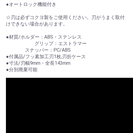
●オートロック機能付き
☆刃は必ずコクヨ製をご使用ください。刃がうまく取付
けできない場合があります。
●材質/ホルダー：ABS・ステンレス
グリップ：エストラマー
スナッパー：PC/ABS
●付属品/フッ素加工刃1枚,刃折ケース
●寸法/刃幅9mm・全長143mm
●分別廃棄可能