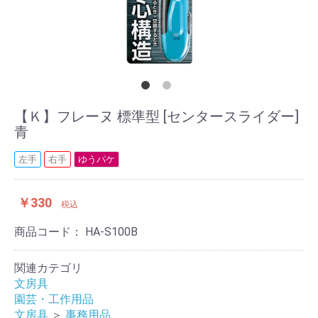
【Ｋ】フレーヌ 標準型 [センタースライダー]
青
左手
右手
ゆうパケ
￥330
税込
商品コード：
HA-S100B
関連カテゴリ
文房具
園芸・工作用品
文房具
＞
事務用品