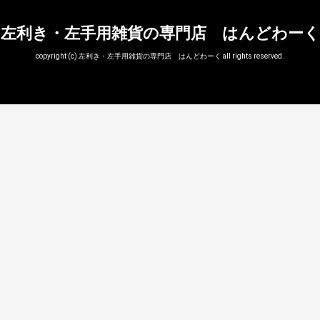
左利き・左手用雑貨の専門店 はんどわーく
copyright (c) 左利き・左手用雑貨の専門店 はんどわーく all rights reserved.