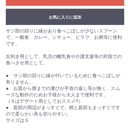
お気に入りに追加
サジ部の回りに縁があり食べこぼしが少ないスプーン
で、一般食、カレー、シチュー、ピラフ、お粥等に便利
です。
左利き用として、乳児の離乳食や介護支援等の対面での
食べさせ用として。
● サジ部の回りに縁が付いているために食べこぼしが
有りません。
● お皿から唇までの運びが手首の返し等が無く、スム
ーズな動作のためお子様から大人まで便利です。
（Ｓはデザート用としておススメ!!）
● 匙部の周辺がまっすぐで、柄と匙部もまっすぐです
ので柔らかい具も切りやすい。
サイズはＳ